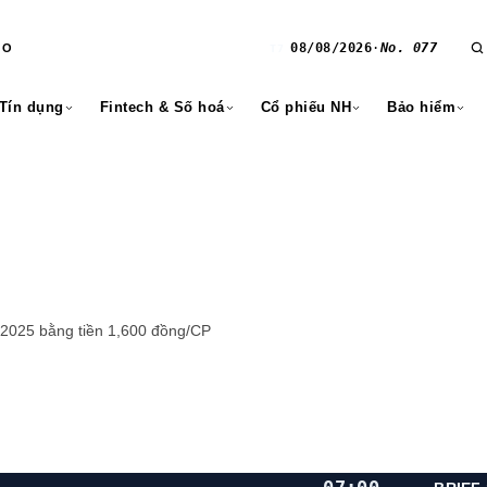
08/08/2026
·
No. 077
RO
T7
 Tín dụng
Fintech & Số hoá
Cổ phiếu NH
Bảo hiểm
1 2025 bằng tiền 1,600 đồng/CP