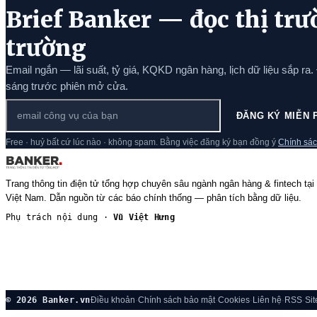
Brief Banker — đọc thị trư
trường
Email ngắn — lãi suất, tỷ giá, KQKD ngân hàng, lịch dữ liệu sắp ra.
sáng trước phiên mở cửa.
ĐĂNG KÝ MIỄN 
Free · huỷ bất cứ lúc nào · không spam. Bằng việc đăng ký bạn đồng ý
Chính sác
Trang thông tin điện tử tổng hợp chuyên sâu ngành ngân hàng & fintech tại
Việt Nam. Dẫn nguồn từ các báo chính thống — phân tích bằng dữ liệu.
Phụ trách nội dung ·
Vũ Việt Hưng
© 2026 Banker.vn
Điều khoản
·
Chính sách bảo mật
·
Cookies
·
Liên hệ
·
RSS
·
Si