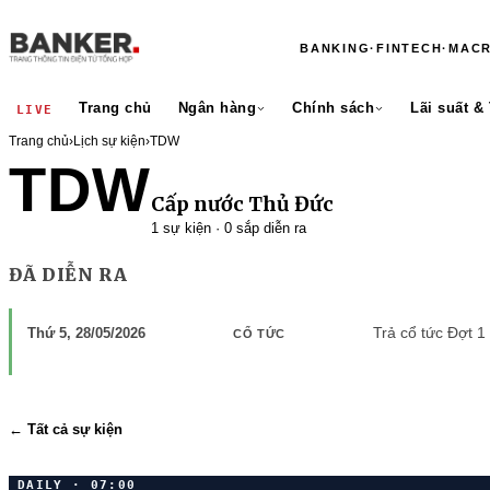
BANKING
·
FINTECH
·
MAC
Trang chủ
Ngân hàng
Chính sách
Lãi suất &
LIVE
Trang chủ
›
Lịch sự kiện
›
TDW
TDW
Cấp nước Thủ Đức
1 sự kiện · 0 sắp diễn ra
ĐÃ DIỄN RA
Trả cổ tức Đợt 
Thứ 5, 28/05/2026
CỔ TỨC
← Tất cả sự kiện
DAILY · 07:00