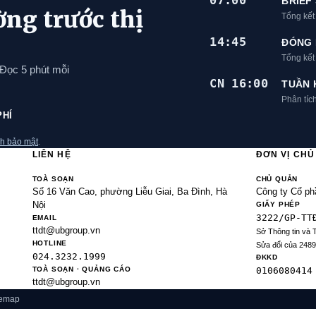
07:00
BRIEF
ờng trước thị
Tổng kết
14:45
ĐÓNG 
Tổng kế
 Đọc 5 phút mỗi
CN 16:00
TUẦN 
Phân tíc
PHÍ
h bảo mật
.
LIÊN HỆ
ĐƠN VỊ CH
TOÀ SOẠN
CHỦ QUẢN
Số 16 Văn Cao, phường Liễu Giai, Ba Đình, Hà
Công ty Cổ ph
Nội
GIẤY PHÉP
3222/GP-TT
EMAIL
ttdt@ubgroup.vn
Sở Thông tin và 
HOTLINE
Sửa đổi của 248
024.3232.1999
ĐKKD
TOÀ SOẠN · QUẢNG CÁO
0106080414
ttdt@ubgroup.vn
temap