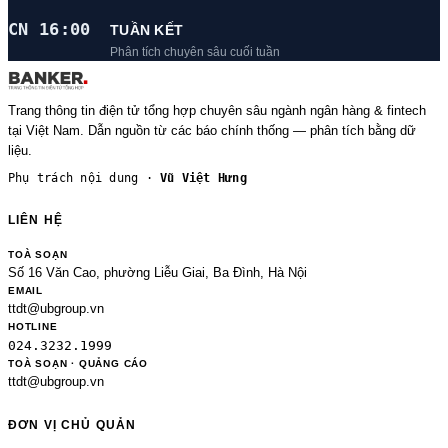
CN 16:00
TUẦN KẾT
Phân tích chuyên sâu cuối tuần
Trang thông tin điện tử tổng hợp chuyên sâu ngành ngân hàng & fintech
tại Việt Nam. Dẫn nguồn từ các báo chính thống — phân tích bằng dữ
liệu.
Phụ trách nội dung ·
Vũ Việt Hưng
LIÊN HỆ
TOÀ SOẠN
Số 16 Văn Cao, phường Liễu Giai, Ba Đình, Hà Nội
EMAIL
ttdt@ubgroup.vn
HOTLINE
024.3232.1999
TOÀ SOẠN · QUẢNG CÁO
ttdt@ubgroup.vn
ĐƠN VỊ CHỦ QUẢN