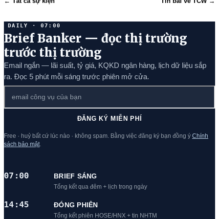
← Tất cả sự kiện
Tin bài về TCW →
DAILY · 07:00
Brief Banker — đọc thị trường
trước thị trường
Email ngắn — lãi suất, tỷ giá, KQKD ngân hàng, lịch dữ liệu sắp
ra. Đọc 5 phút mỗi sáng trước phiên mở cửa.
ĐĂNG KÝ MIỄN PHÍ
Free · huỷ bất cứ lúc nào · không spam. Bằng việc đăng ký bạn đồng ý
Chính
sách bảo mật
.
07:00
BRIEF SÁNG
Tổng kết qua đêm + lịch trong ngày
14:45
ĐÓNG PHIÊN
Tổng kết phiên HOSE/HNX + tin NHTM