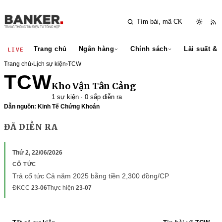
Trang chủ
Ngân hàng
Chính sách
Lãi suất & 
LIVE
Trang chủ
›
Lịch sự kiện
›
TCW
TCW
Kho Vận Tân Cảng
1 sự kiện · 0 sắp diễn ra
Dẫn nguồn: Kinh Tế Chứng Khoán
ĐÃ DIỄN RA
Thứ 2, 22/06/2026
CỔ TỨC
Trả cổ tức Cả năm 2025 bằng tiền 2,300 đồng/CP
ĐKCC
23-06
Thực hiện
23-07