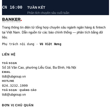
CN 16:00
TUẦN KẾT
Phân tích chuyên sâu cuối tuần
Trang thông tin điện tử tổng hợp chuyên sâu ngành ngân hàng & fintech
tại Việt Nam. Dẫn nguồn từ các báo chính thống — phân tích bằng dữ
liệu.
Phụ trách nội dung ·
Vũ Việt Hưng
LIÊN HỆ
TOÀ SOẠN
Số 16 Văn Cao, phường Liễu Giai, Ba Đình, Hà Nội
EMAIL
ttdt@ubgroup.vn
HOTLINE
024.3232.1999
TOÀ SOẠN · QUẢNG CÁO
ttdt@ubgroup.vn
ĐƠN VỊ CHỦ QUẢN