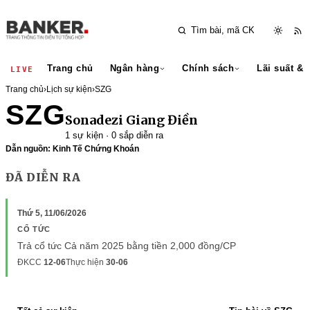
Trang chủ
Ngân hàng
Chính sách
Lãi suất & 
LIVE
Trang chủ
›
Lịch sự kiện
›
SZG
SZG
Sonadezi Giang Điền
1 sự kiện · 0 sắp diễn ra
Dẫn nguồn: Kinh Tế Chứng Khoán
ĐÃ DIỄN RA
Thứ 5, 11/06/2026
CỔ TỨC
Trả cổ tức Cả năm 2025 bằng tiền 2,000 đồng/CP
ĐKCC
12-06
Thực hiện
30-06