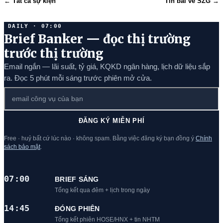
← Tất cả sự kiện
Tin bài về SZG →
DAILY · 07:00
Brief Banker — đọc thị trường
trước thị trường
Email ngắn — lãi suất, tỷ giá, KQKD ngân hàng, lịch dữ liệu sắp
ra. Đọc 5 phút mỗi sáng trước phiên mở cửa.
ĐĂNG KÝ MIỄN PHÍ
Free · huỷ bất cứ lúc nào · không spam. Bằng việc đăng ký bạn đồng ý
Chính
sách bảo mật
.
07:00
BRIEF SÁNG
Tổng kết qua đêm + lịch trong ngày
14:45
ĐÓNG PHIÊN
Tổng kết phiên HOSE/HNX + tin NHTM