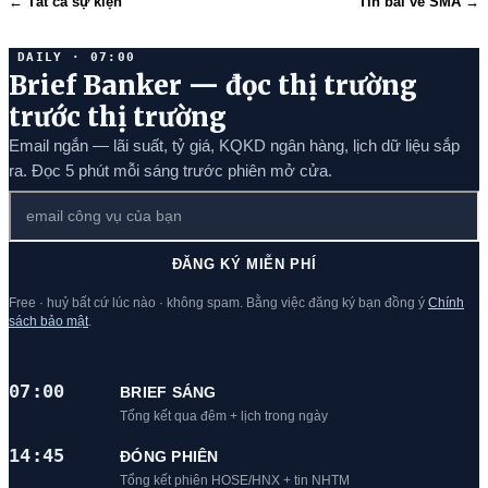
← Tất cả sự kiện
Tin bài về SMA →
DAILY · 07:00
Brief Banker — đọc thị trường
trước thị trường
Email ngắn — lãi suất, tỷ giá, KQKD ngân hàng, lịch dữ liệu sắp
ra. Đọc 5 phút mỗi sáng trước phiên mở cửa.
ĐĂNG KÝ MIỄN PHÍ
Free · huỷ bất cứ lúc nào · không spam. Bằng việc đăng ký bạn đồng ý
Chính
sách bảo mật
.
07:00
BRIEF SÁNG
Tổng kết qua đêm + lịch trong ngày
14:45
ĐÓNG PHIÊN
Tổng kết phiên HOSE/HNX + tin NHTM