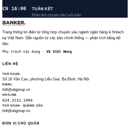
CN 16:00
TUẦN KẾT
Phân tích chuyên sâu cuối tuần
Trang thông tin điện tử tổng hợp chuyên sâu ngành ngân hàng & fintech
tại Việt Nam. Dẫn nguồn từ các báo chính thống — phân tích bằng dữ
liệu.
Phụ trách nội dung ·
Vũ Việt Hưng
LIÊN HỆ
TOÀ SOẠN
Số 16 Văn Cao, phường Liễu Giai, Ba Đình, Hà Nội
EMAIL
ttdt@ubgroup.vn
HOTLINE
024.3232.1999
TOÀ SOẠN · QUẢNG CÁO
ttdt@ubgroup.vn
ĐƠN VỊ CHỦ QUẢN