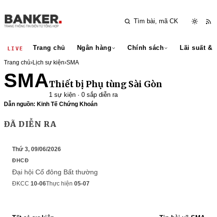
Trang chủ
Ngân hàng
Chính sách
Lãi suất & 
LIVE
Trang chủ
›
Lịch sự kiện
›
SMA
SMA
Thiết bị Phụ tùng Sài Gòn
1 sự kiện · 0 sắp diễn ra
Dẫn nguồn: Kinh Tế Chứng Khoán
ĐÃ DIỄN RA
Thứ 3, 09/06/2026
ĐHCĐ
Đại hội Cổ đông Bất thường
ĐKCC
10-06
Thực hiện
05-07