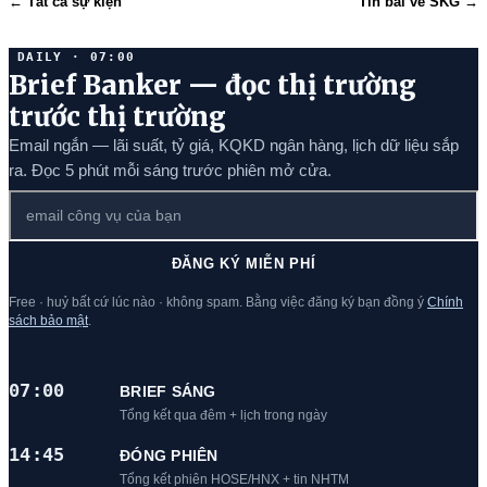
← Tất cả sự kiện
Tin bài về SKG →
DAILY · 07:00
Brief Banker — đọc thị trường
trước thị trường
Email ngắn — lãi suất, tỷ giá, KQKD ngân hàng, lịch dữ liệu sắp
ra. Đọc 5 phút mỗi sáng trước phiên mở cửa.
ĐĂNG KÝ MIỄN PHÍ
Free · huỷ bất cứ lúc nào · không spam. Bằng việc đăng ký bạn đồng ý
Chính
sách bảo mật
.
07:00
BRIEF SÁNG
Tổng kết qua đêm + lịch trong ngày
14:45
ĐÓNG PHIÊN
Tổng kết phiên HOSE/HNX + tin NHTM