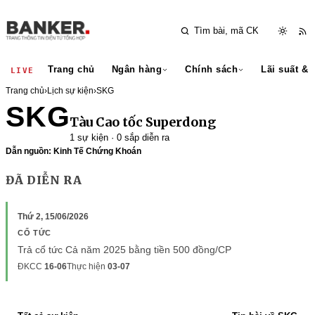
Trang chủ
Ngân hàng
Chính sách
Lãi suất & 
LIVE
Trang chủ
›
Lịch sự kiện
›
SKG
SKG
Tàu Cao tốc Superdong
1 sự kiện · 0 sắp diễn ra
Dẫn nguồn: Kinh Tế Chứng Khoán
ĐÃ DIỄN RA
Thứ 2, 15/06/2026
CỔ TỨC
Trả cổ tức Cả năm 2025 bằng tiền 500 đồng/CP
ĐKCC
16-06
Thực hiện
03-07