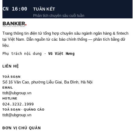
CN 16:00
TUẦN KẾT
Phân tích chuyên sâu cuối tuần
Trang thông tin điện tử tổng hợp chuyên sâu ngành ngân hàng & fintech
tại Việt Nam. Dẫn nguồn từ các báo chính thống — phân tích bằng dữ
liệu.
Phụ trách nội dung ·
Vũ Việt Hưng
LIÊN HỆ
TOÀ SOẠN
Số 16 Văn Cao, phường Liễu Giai, Ba Đình, Hà Nội
EMAIL
ttdt@ubgroup.vn
HOTLINE
024.3232.1999
TOÀ SOẠN · QUẢNG CÁO
ttdt@ubgroup.vn
ĐƠN VỊ CHỦ QUẢN