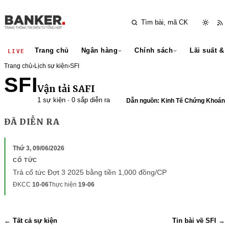
Trang chủ
Ngân hàng
Chính sách
Lãi suất & 
LIVE
Trang chủ
›
Lịch sự kiện
›
SFI
SFI
Vận tải SAFI
1 sự kiện · 0 sắp diễn ra
Dẫn nguồn: Kinh Tế Chứng Khoán
ĐÃ DIỄN RA
Thứ 3, 09/06/2026
CỔ TỨC
Trả cổ tức Đợt 3 2025 bằng tiền 1,000 đồng/CP
ĐKCC
10-06
Thực hiện
19-06
← Tất cả sự kiện
Tin bài về SFI →