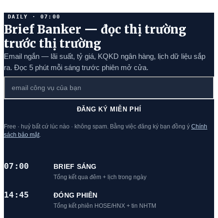
DAILY · 07:00
Brief Banker — đọc thị trường
trước thị trường
Email ngắn — lãi suất, tỷ giá, KQKD ngân hàng, lịch dữ liệu sắp
ra. Đọc 5 phút mỗi sáng trước phiên mở cửa.
ĐĂNG KÝ MIỄN PHÍ
Free · huỷ bất cứ lúc nào · không spam. Bằng việc đăng ký bạn đồng ý
Chính
sách bảo mật
.
07:00
BRIEF SÁNG
Tổng kết qua đêm + lịch trong ngày
14:45
ĐÓNG PHIÊN
Tổng kết phiên HOSE/HNX + tin NHTM