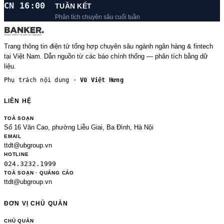
CN 16:00
TUẦN KẾT
Phân tích chuyên sâu cuối tuần
Trang thông tin điện tử tổng hợp chuyên sâu ngành ngân hàng & fintech
tại Việt Nam. Dẫn nguồn từ các báo chính thống — phân tích bằng dữ
liệu.
Phụ trách nội dung ·
Vũ Việt Hưng
LIÊN HỆ
TOÀ SOẠN
Số 16 Văn Cao, phường Liễu Giai, Ba Đình, Hà Nội
EMAIL
ttdt@ubgroup.vn
HOTLINE
024.3232.1999
TOÀ SOẠN · QUẢNG CÁO
ttdt@ubgroup.vn
ĐƠN VỊ CHỦ QUẢN
CHỦ QUẢN