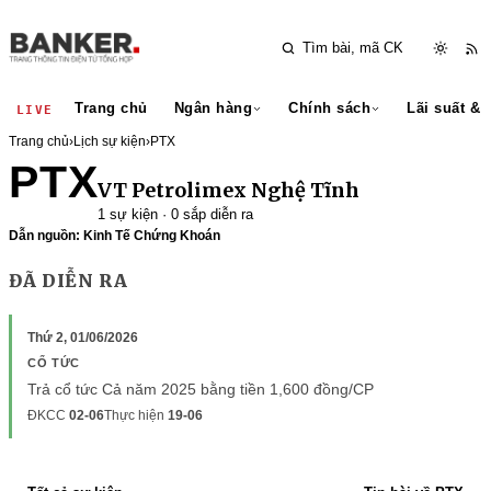
Trang chủ
Ngân hàng
Chính sách
Lãi suất & 
LIVE
Trang chủ
›
Lịch sự kiện
›
PTX
PTX
VT Petrolimex Nghệ Tĩnh
1 sự kiện · 0 sắp diễn ra
Dẫn nguồn: Kinh Tế Chứng Khoán
ĐÃ DIỄN RA
Thứ 2, 01/06/2026
CỔ TỨC
Trả cổ tức Cả năm 2025 bằng tiền 1,600 đồng/CP
ĐKCC
02-06
Thực hiện
19-06