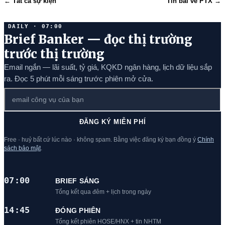
← Tất cả sự kiện
Tin bài về PTX →
DAILY · 07:00
Brief Banker — đọc thị trường
trước thị trường
Email ngắn — lãi suất, tỷ giá, KQKD ngân hàng, lịch dữ liệu sắp
ra. Đọc 5 phút mỗi sáng trước phiên mở cửa.
ĐĂNG KÝ MIỄN PHÍ
Free · huỷ bất cứ lúc nào · không spam. Bằng việc đăng ký bạn đồng ý
Chính
sách bảo mật
.
07:00
BRIEF SÁNG
Tổng kết qua đêm + lịch trong ngày
14:45
ĐÓNG PHIÊN
Tổng kết phiên HOSE/HNX + tin NHTM