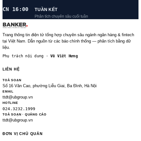
CN 16:00
TUẦN KẾT
Phân tích chuyên sâu cuối tuần
Trang thông tin điện tử tổng hợp chuyên sâu ngành ngân hàng & fintech
tại Việt Nam. Dẫn nguồn từ các báo chính thống — phân tích bằng dữ
liệu.
Phụ trách nội dung ·
Vũ Việt Hưng
LIÊN HỆ
TOÀ SOẠN
Số 16 Văn Cao, phường Liễu Giai, Ba Đình, Hà Nội
EMAIL
ttdt@ubgroup.vn
HOTLINE
024.3232.1999
TOÀ SOẠN · QUẢNG CÁO
ttdt@ubgroup.vn
ĐƠN VỊ CHỦ QUẢN