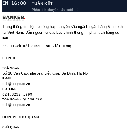
CN 16:00
TUẦN KẾT
Phân tích chuyên sâu cuối tuần
Trang thông tin điện tử tổng hợp chuyên sâu ngành ngân hàng & fintech
tại Việt Nam. Dẫn nguồn từ các báo chính thống — phân tích bằng dữ
liệu.
Phụ trách nội dung ·
Vũ Việt Hưng
LIÊN HỆ
TOÀ SOẠN
Số 16 Văn Cao, phường Liễu Giai, Ba Đình, Hà Nội
EMAIL
ttdt@ubgroup.vn
HOTLINE
024.3232.1999
TOÀ SOẠN · QUẢNG CÁO
ttdt@ubgroup.vn
ĐƠN VỊ CHỦ QUẢN
CHỦ QUẢN