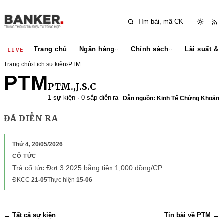
Trang chủ
Ngân hàng
Chính sách
Lãi suất & 
LIVE
Trang chủ
›
Lịch sự kiện
›
PTM
PTM
PTM.,J.S.C
1 sự kiện · 0 sắp diễn ra
Dẫn nguồn: Kinh Tế Chứng Khoán
ĐÃ DIỄN RA
Thứ 4, 20/05/2026
CỔ TỨC
Trả cổ tức Đợt 3 2025 bằng tiền 1,000 đồng/CP
ĐKCC
21-05
Thực hiện
15-06
← Tất cả sự kiện
Tin bài về PTM →