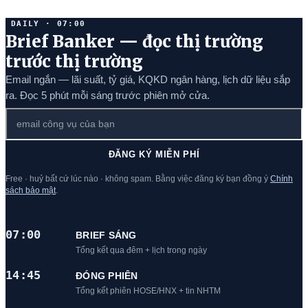
DAILY · 07:00
Brief Banker — đọc thị trường
trước thị trường
Email ngắn — lãi suất, tỷ giá, KQKD ngân hàng, lịch dữ liệu sắp
ra. Đọc 5 phút mỗi sáng trước phiên mở cửa.
ĐĂNG KÝ MIỄN PHÍ
Free · huỷ bất cứ lúc nào · không spam. Bằng việc đăng ký bạn đồng ý
Chính
sách bảo mật
.
07:00
BRIEF SÁNG
Tổng kết qua đêm + lịch trong ngày
14:45
ĐÓNG PHIÊN
Tổng kết phiên HOSE/HNX + tin NHTM