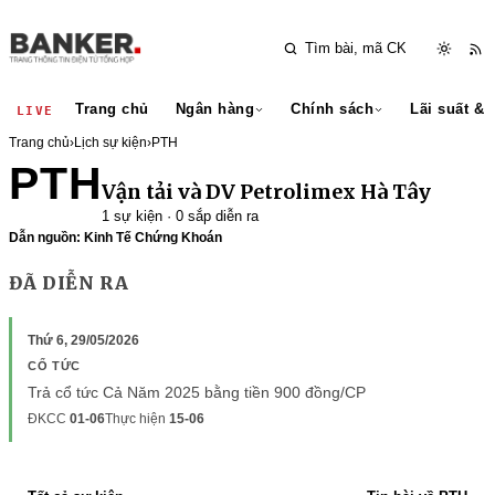
Trang chủ
Ngân hàng
Chính sách
Lãi suất & 
LIVE
Trang chủ
›
Lịch sự kiện
›
PTH
PTH
Vận tải và DV Petrolimex Hà Tây
1 sự kiện · 0 sắp diễn ra
Dẫn nguồn: Kinh Tế Chứng Khoán
ĐÃ DIỄN RA
Thứ 6, 29/05/2026
CỔ TỨC
Trả cổ tức Cả Năm 2025 bằng tiền 900 đồng/CP
ĐKCC
01-06
Thực hiện
15-06