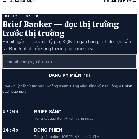
← Tất cả sự kiện
Tin bài về PTH →
DAILY · 07:00
Brief Banker — đọc thị trường
trước thị trường
Email ngắn — lãi suất, tỷ giá, KQKD ngân hàng, lịch dữ liệu sắp
ra. Đọc 5 phút mỗi sáng trước phiên mở cửa.
ĐĂNG KÝ MIỄN PHÍ
Free · huỷ bất cứ lúc nào · không spam. Bằng việc đăng ký bạn đồng ý
Chính
sách bảo mật
.
07:00
BRIEF SÁNG
Tổng kết qua đêm + lịch trong ngày
14:45
ĐÓNG PHIÊN
Tổng kết phiên HOSE/HNX + tin NHTM