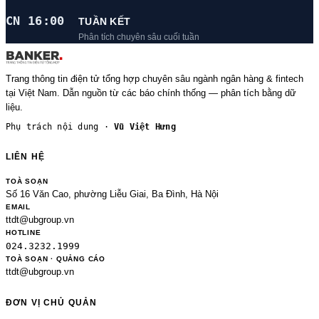
CN 16:00
TUẦN KẾT
Phân tích chuyên sâu cuối tuần
Trang thông tin điện tử tổng hợp chuyên sâu ngành ngân hàng & fintech
tại Việt Nam. Dẫn nguồn từ các báo chính thống — phân tích bằng dữ
liệu.
Phụ trách nội dung ·
Vũ Việt Hưng
LIÊN HỆ
TOÀ SOẠN
Số 16 Văn Cao, phường Liễu Giai, Ba Đình, Hà Nội
EMAIL
ttdt@ubgroup.vn
HOTLINE
024.3232.1999
TOÀ SOẠN · QUẢNG CÁO
ttdt@ubgroup.vn
ĐƠN VỊ CHỦ QUẢN