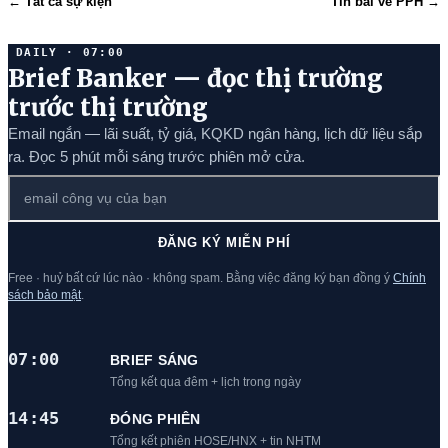
← Tất cả sự kiện
Tin bài về PPH →
DAILY · 07:00
Brief Banker — đọc thị trường
trước thị trường
Email ngắn — lãi suất, tỷ giá, KQKD ngân hàng, lịch dữ liệu sắp
ra. Đọc 5 phút mỗi sáng trước phiên mở cửa.
ĐĂNG KÝ MIỄN PHÍ
Free · huỷ bất cứ lúc nào · không spam. Bằng việc đăng ký bạn đồng ý
Chính
sách bảo mật
.
07:00
BRIEF SÁNG
Tổng kết qua đêm + lịch trong ngày
14:45
ĐÓNG PHIÊN
Tổng kết phiên HOSE/HNX + tin NHTM