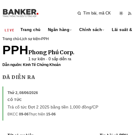
Trang chủ
Ngân hàng
Chính sách
Lãi suất & 
LIVE
Trang chủ
›
Lịch sự kiện
›
PPH
PPH
Phong Phú Corp.
1 sự kiện · 0 sắp diễn ra
Dẫn nguồn: Kinh Tế Chứng Khoán
ĐÃ DIỄN RA
Thứ 2, 08/06/2026
CỔ TỨC
Trả cổ tức Đợt 2 2025 bằng tiền 1,000 đồng/CP
ĐKCC
09-06
Thực hiện
15-06