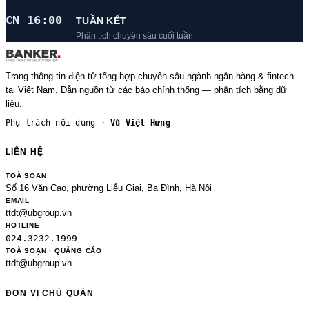
CN 16:00
TUẦN KẾT
Phân tích chuyên sâu cuối tuần
Trang thông tin điện tử tổng hợp chuyên sâu ngành ngân hàng & fintech
tại Việt Nam. Dẫn nguồn từ các báo chính thống — phân tích bằng dữ
liệu.
Phụ trách nội dung ·
Vũ Việt Hưng
LIÊN HỆ
TOÀ SOẠN
Số 16 Văn Cao, phường Liễu Giai, Ba Đình, Hà Nội
EMAIL
ttdt@ubgroup.vn
HOTLINE
024.3232.1999
TOÀ SOẠN · QUẢNG CÁO
ttdt@ubgroup.vn
ĐƠN VỊ CHỦ QUẢN