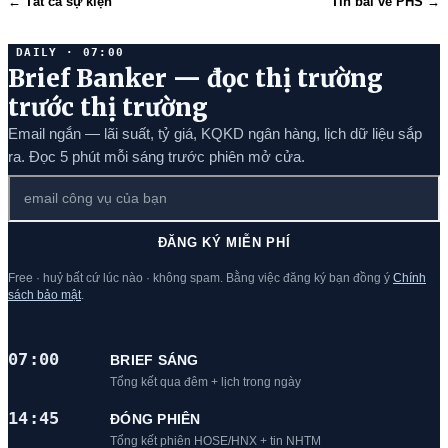
← Tất cả sự kiện
Tin bài về PHS →
DAILY · 07:00
Brief Banker — đọc thị trường
trước thị trường
Email ngắn — lãi suất, tỷ giá, KQKD ngân hàng, lịch dữ liệu sắp
ra. Đọc 5 phút mỗi sáng trước phiên mở cửa.
ĐĂNG KÝ MIỄN PHÍ
Free · huỷ bất cứ lúc nào · không spam. Bằng việc đăng ký bạn đồng ý
Chính
sách bảo mật
.
07:00
BRIEF SÁNG
Tổng kết qua đêm + lịch trong ngày
14:45
ĐÓNG PHIÊN
Tổng kết phiên HOSE/HNX + tin NHTM