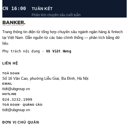
CN 16:00
TUẦN KẾT
Phân tích chuyên sâu cuối tuần
Trang thông tin điện tử tổng hợp chuyên sâu ngành ngân hàng & fintech
tại Việt Nam. Dẫn nguồn từ các báo chính thống — phân tích bằng dữ
liệu.
Phụ trách nội dung ·
Vũ Việt Hưng
LIÊN HỆ
TOÀ SOẠN
Số 16 Văn Cao, phường Liễu Giai, Ba Đình, Hà Nội
EMAIL
ttdt@ubgroup.vn
HOTLINE
024.3232.1999
TOÀ SOẠN · QUẢNG CÁO
ttdt@ubgroup.vn
ĐƠN VỊ CHỦ QUẢN