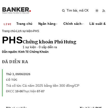
Trang chủ
Ngân hàng
Chính sách
Lãi suất & 
LIVE
Trang chủ
›
Lịch sự kiện
›
PHS
PHS
Chứng khoán Phú Hưng
1 sự kiện · 0 sắp diễn ra
Dẫn nguồn: Kinh Tế Chứng Khoán
ĐÃ DIỄN RA
Thứ 3, 09/06/2026
CỔ TỨC
Trả cổ tức Cả năm 2025 bằng tiền 300 đồng/CP
ĐKCC
10-06
Thực hiện
07-07