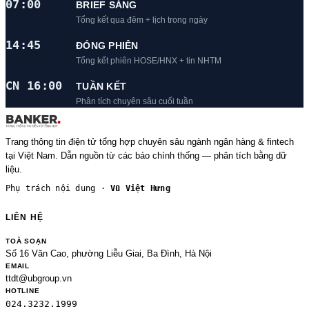
07:00
BRIEF SÁNG
Tổng kết qua đêm + lịch trong ngày
14:45
ĐÓNG PHIÊN
Tổng kết phiên HOSE/HNX + tin NHTM
CN 16:00
TUẦN KẾT
Phân tích chuyên sâu cuối tuần
Trang thông tin điện tử tổng hợp chuyên sâu ngành ngân hàng & fintech
tại Việt Nam. Dẫn nguồn từ các báo chính thống — phân tích bằng dữ
liệu.
Phụ trách nội dung ·
Vũ Việt Hưng
LIÊN HỆ
TOÀ SOẠN
Số 16 Văn Cao, phường Liễu Giai, Ba Đình, Hà Nội
EMAIL
ttdt@ubgroup.vn
HOTLINE
024.3232.1999