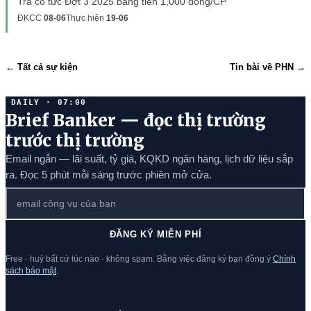
Trả cổ tức Đợt 3 2025 bằng tiền 1,000 đồng/CP
ĐKCC
08-06
Thực hiện
19-06
← Tất cả sự kiện
Tin bài về PHN →
DAILY · 07:00
Brief Banker — đọc thị trường
trước thị trường
Email ngắn — lãi suất, tỷ giá, KQKD ngân hàng, lịch dữ liệu sắp
ra. Đọc 5 phút mỗi sáng trước phiên mở cửa.
ĐĂNG KÝ MIỄN PHÍ
Free · huỷ bất cứ lúc nào · không spam. Bằng việc đăng ký bạn đồng ý
Chính
sách bảo mật
.