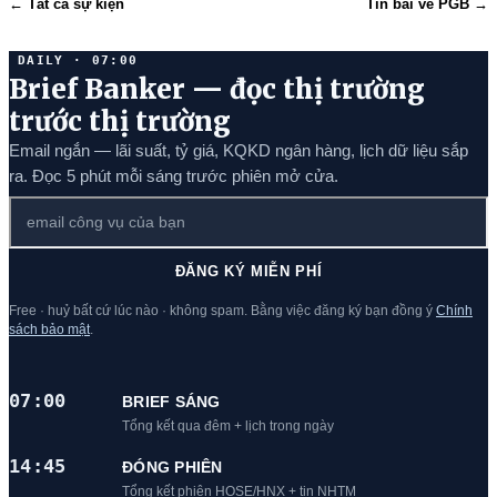
← Tất cả sự kiện
Tin bài về PGB →
DAILY · 07:00
Brief Banker — đọc thị trường
trước thị trường
Email ngắn — lãi suất, tỷ giá, KQKD ngân hàng, lịch dữ liệu sắp
ra. Đọc 5 phút mỗi sáng trước phiên mở cửa.
ĐĂNG KÝ MIỄN PHÍ
Free · huỷ bất cứ lúc nào · không spam. Bằng việc đăng ký bạn đồng ý
Chính
sách bảo mật
.
07:00
BRIEF SÁNG
Tổng kết qua đêm + lịch trong ngày
14:45
ĐÓNG PHIÊN
Tổng kết phiên HOSE/HNX + tin NHTM