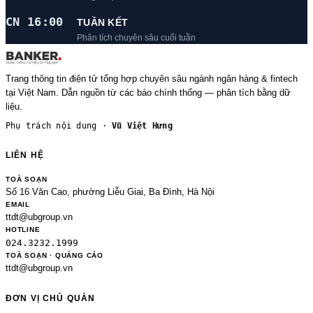
CN 16:00
TUẦN KẾT
Phân tích chuyên sâu cuối tuần
Trang thông tin điện tử tổng hợp chuyên sâu ngành ngân hàng & fintech
tại Việt Nam. Dẫn nguồn từ các báo chính thống — phân tích bằng dữ
liệu.
Phụ trách nội dung ·
Vũ Việt Hưng
LIÊN HỆ
TOÀ SOẠN
Số 16 Văn Cao, phường Liễu Giai, Ba Đình, Hà Nội
EMAIL
ttdt@ubgroup.vn
HOTLINE
024.3232.1999
TOÀ SOẠN · QUẢNG CÁO
ttdt@ubgroup.vn
ĐƠN VỊ CHỦ QUẢN