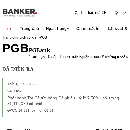
Trang chủ
Ngân hàng
Chính sách
Lãi suất & 
LIVE
Trang chủ
›
Lịch sự kiện
›
PGB
PGB
PGBank
1 sự kiện · 0 sắp diễn ra
Dẫn nguồn: Kinh Tế Chứng Khoán
ĐÃ DIỄN RA
Thứ 3, 09/06/2026
CỔ TỨC
Phát hành Trả Cổ tức bằng Cổ phiếu - tỷ lệ 7.50% - số lượng
51,119,070 cổ phiếu
ĐKCC
10-06
Thực hiện
09-06