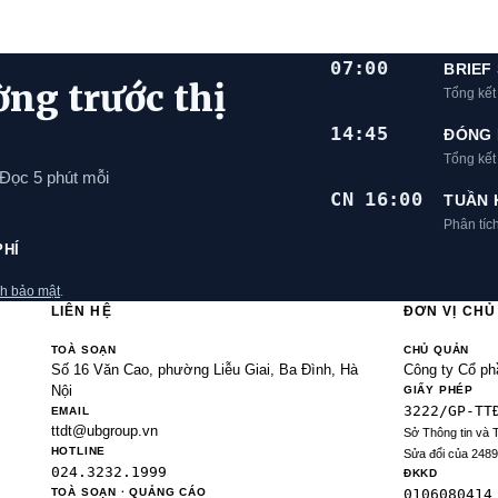
07:00
BRIEF
ờng trước thị
Tổng kết
14:45
ĐÓNG 
Tổng kế
 Đọc 5 phút mỗi
CN 16:00
TUẦN 
Phân tíc
PHÍ
h bảo mật
.
LIÊN HỆ
ĐƠN VỊ CH
TOÀ SOẠN
CHỦ QUẢN
Số 16 Văn Cao, phường Liễu Giai, Ba Đình, Hà
Công ty Cổ ph
Nội
GIẤY PHÉP
3222/GP-TT
EMAIL
ttdt@ubgroup.vn
Sở Thông tin và 
HOTLINE
Sửa đổi của 248
024.3232.1999
ĐKKD
TOÀ SOẠN · QUẢNG CÁO
0106080414