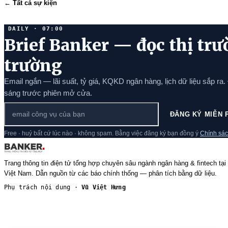
← Tất cả sự kiện
DAILY · 07:00
Brief Banker — đọc thị trư
trường
Email ngắn — lãi suất, tỷ giá, KQKD ngân hàng, lịch dữ liệu sắp ra.
sáng trước phiên mở cửa.
ĐĂNG KÝ MIỄN 
Free · huỷ bất cứ lúc nào · không spam. Bằng việc đăng ký bạn đồng ý
Chính sác
Trang thông tin điện tử tổng hợp chuyên sâu ngành ngân hàng & fintech tại
Việt Nam. Dẫn nguồn từ các báo chính thống — phân tích bằng dữ liệu.
Phụ trách nội dung ·
Vũ Việt Hưng