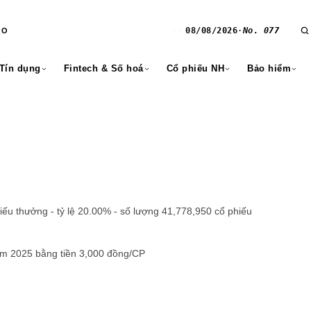
08/08/2026
·
No. 077
RO
T7
 Tín dụng
Fintech & Số hoá
Cổ phiếu NH
Bảo hiểm
ếu thưởng - tỷ lệ 20.00% - số lượng 41,778,950 cổ phiếu
ăm 2025 bằng tiền 3,000 đồng/CP