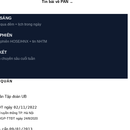
Tin bài về PAN →
 SÁNG
 qua đêm + lịch trong ngày
PHIÊN
t phiên HOSE/HNX + tin NHTM
KẾT
h chuyên sâu cuối tuần
Ủ QUẢN
ần Tập đoàn UB
ĐT
02/11/2022
ngày
Truyền thông TP. Hà Nội
9/GP-TTĐT ngày 24/8/2020
09/01/2013
· cấp