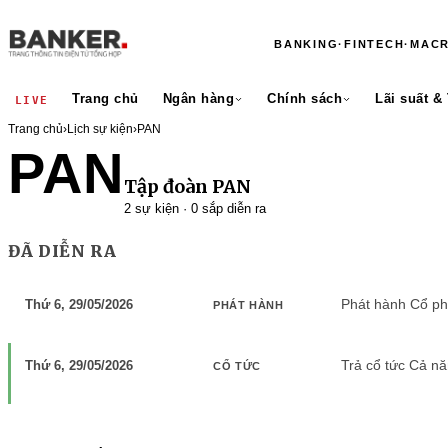
BANKING
·
FINTECH
·
MAC
Trang chủ
Ngân hàng
Chính sách
Lãi suất &
LIVE
Trang chủ
›
Lịch sự kiện
›
PAN
PAN
Tập đoàn PAN
2 sự kiện · 0 sắp diễn ra
ĐÃ DIỄN RA
Phát hành Cổ phi
Thứ 6, 29/05/2026
PHÁT HÀNH
Trả cổ tức Cả n
Thứ 6, 29/05/2026
CỔ TỨC