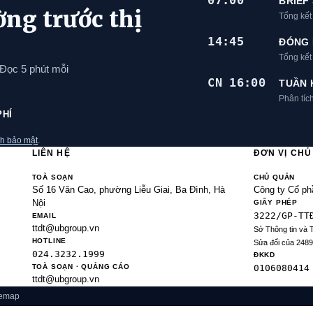
07:00
BRIEF
ờng trước thị
Tổng kết
14:45
ĐÓNG 
Tổng kế
 Đọc 5 phút mỗi
CN 16:00
TUẦN 
Phân tíc
PHÍ
h bảo mật
.
LIÊN HỆ
ĐƠN VỊ CH
TOÀ SOẠN
CHỦ QUẢN
Số 16 Văn Cao, phường Liễu Giai, Ba Đình, Hà
Công ty Cổ ph
Nội
GIẤY PHÉP
3222/GP-TT
EMAIL
ttdt@ubgroup.vn
Sở Thông tin và 
HOTLINE
Sửa đổi của 248
024.3232.1999
ĐKKD
TOÀ SOẠN · QUẢNG CÁO
0106080414
ttdt@ubgroup.vn
temap