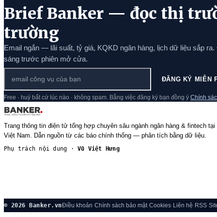
Brief Banker — đọc thị trư
trường
Email ngắn — lãi suất, tỷ giá, KQKD ngân hàng, lịch dữ liệu sắp ra.
sáng trước phiên mở cửa.
ĐĂNG KÝ MIỄN 
Free · huỷ bất cứ lúc nào · không spam. Bằng việc đăng ký bạn đồng ý
Chính sác
Trang thông tin điện tử tổng hợp chuyên sâu ngành ngân hàng & fintech tại
Việt Nam. Dẫn nguồn từ các báo chính thống — phân tích bằng dữ liệu.
Phụ trách nội dung ·
Vũ Việt Hưng
© 2026 Banker.vn
Điều khoản
·
Chính sách bảo mật
·
Cookies
·
Liên hệ
·
RSS
·
Si