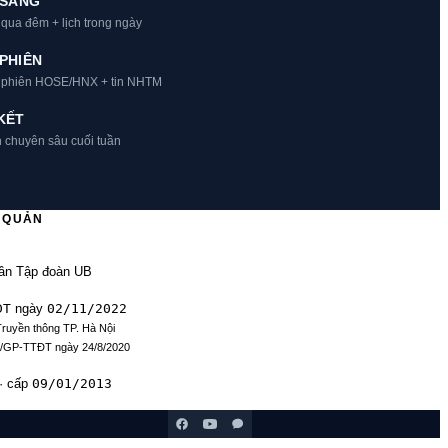
 SÁNG
 qua đêm + lịch trong ngày
PHIÊN
t phiên HOSE/HNX + tin NHTM
KẾT
h chuyên sâu cuối tuần
Ủ QUẢN
ần Tập đoàn UB
ĐT
02/11/2022
ngày
Truyền thông TP. Hà Nội
9/GP-TTĐT ngày 24/8/2020
09/01/2013
· cấp