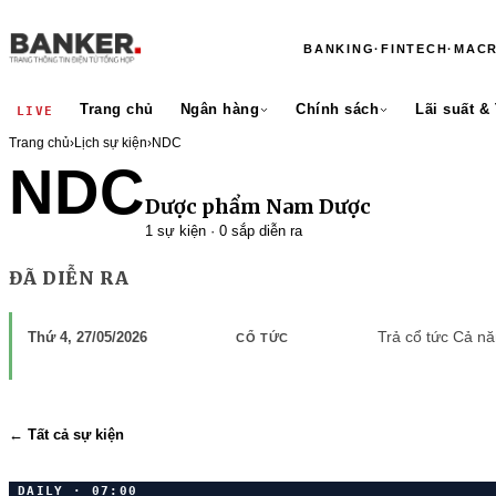
BANKING
·
FINTECH
·
MAC
Trang chủ
Ngân hàng
Chính sách
Lãi suất &
LIVE
Trang chủ
›
Lịch sự kiện
›
NDC
NDC
Dược phẩm Nam Dược
1 sự kiện · 0 sắp diễn ra
ĐÃ DIỄN RA
Trả cổ tức Cả n
Thứ 4, 27/05/2026
CỔ TỨC
← Tất cả sự kiện
DAILY · 07:00