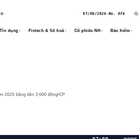
07/08/2026
·
No. 076
RO
T6
 Tín dụng
Fintech & Số hoá
Cổ phiếu NH
Bảo hiểm
ăm 2025 bằng tiền 3,000 đồng/CP