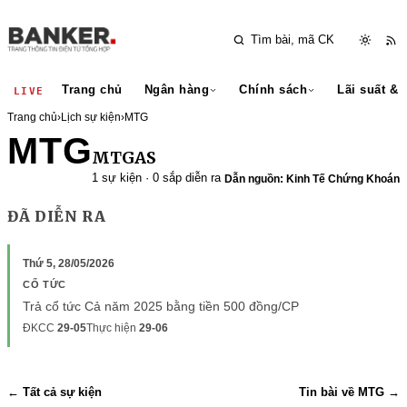
Trang chủ
Ngân hàng
Chính sách
Lãi suất & 
LIVE
Trang chủ
›
Lịch sự kiện
›
MTG
MTG
MTGAS
1 sự kiện · 0 sắp diễn ra
Dẫn nguồn: Kinh Tế Chứng Khoán
ĐÃ DIỄN RA
Thứ 5, 28/05/2026
CỔ TỨC
Trả cổ tức Cả năm 2025 bằng tiền 500 đồng/CP
ĐKCC
29-05
Thực hiện
29-06
← Tất cả sự kiện
Tin bài về MTG →