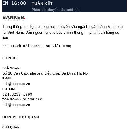
CN 16:00
TUẦN KẾT
Phân tích chuyên sâu cuối tuần
Trang thông tin điện tử tổng hợp chuyên sâu ngành ngân hàng & fintech
tại Việt Nam. Dẫn nguồn từ các báo chính thống — phân tích bằng dữ
liệu.
Phụ trách nội dung ·
Vũ Việt Hưng
LIÊN HỆ
TOÀ SOẠN
Số 16 Văn Cao, phường Liễu Giai, Ba Đình, Hà Nội
EMAIL
ttdt@ubgroup.vn
HOTLINE
024.3232.1999
TOÀ SOẠN · QUẢNG CÁO
ttdt@ubgroup.vn
ĐƠN VỊ CHỦ QUẢN
CHỦ QUẢN