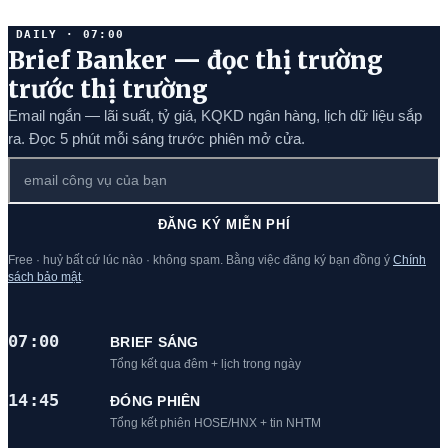
DAILY · 07:00
Brief Banker — đọc thị trường
trước thị trường
Email ngắn — lãi suất, tỷ giá, KQKD ngân hàng, lịch dữ liệu sắp
ra. Đọc 5 phút mỗi sáng trước phiên mở cửa.
ĐĂNG KÝ MIỄN PHÍ
Free · huỷ bất cứ lúc nào · không spam. Bằng việc đăng ký bạn đồng ý
Chính
sách bảo mật
.
07:00
BRIEF SÁNG
Tổng kết qua đêm + lịch trong ngày
14:45
ĐÓNG PHIÊN
Tổng kết phiên HOSE/HNX + tin NHTM