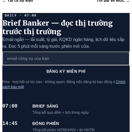
← Tất cả sự kiện
Tin bài về MGC →
DAILY · 07:00
Brief Banker — đọc thị trường
trước thị trường
Email ngắn — lãi suất, tỷ giá, KQKD ngân hàng, lịch dữ liệu sắp
ra. Đọc 5 phút mỗi sáng trước phiên mở cửa.
ĐĂNG KÝ MIỄN PHÍ
Free · huỷ bất cứ lúc nào · không spam. Bằng việc đăng ký bạn đồng ý
Chính
sách bảo mật
.
07:00
BRIEF SÁNG
Tổng kết qua đêm + lịch trong ngày
14:45
ĐÓNG PHIÊN
Tổng kết phiên HOSE/HNX + tin NHTM