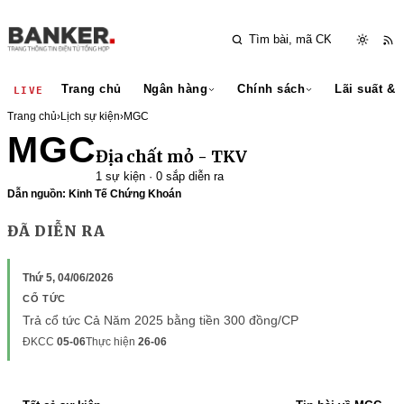
Trang chủ
Ngân hàng
Chính sách
Lãi suất & 
LIVE
Trang chủ
›
Lịch sự kiện
›
MGC
MGC
Địa chất mỏ - TKV
1 sự kiện · 0 sắp diễn ra
Dẫn nguồn: Kinh Tế Chứng Khoán
ĐÃ DIỄN RA
Thứ 5, 04/06/2026
CỔ TỨC
Trả cổ tức Cả Năm 2025 bằng tiền 300 đồng/CP
ĐKCC
05-06
Thực hiện
26-06