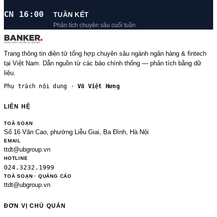
CN 16:00
TUẦN KẾT
Phân tích chuyên sâu cuối tuần
Trang thông tin điện tử tổng hợp chuyên sâu ngành ngân hàng & fintech
tại Việt Nam. Dẫn nguồn từ các báo chính thống — phân tích bằng dữ
liệu.
Phụ trách nội dung ·
Vũ Việt Hưng
LIÊN HỆ
TOÀ SOẠN
Số 16 Văn Cao, phường Liễu Giai, Ba Đình, Hà Nội
EMAIL
ttdt@ubgroup.vn
HOTLINE
024.3232.1999
TOÀ SOẠN · QUẢNG CÁO
ttdt@ubgroup.vn
ĐƠN VỊ CHỦ QUẢN