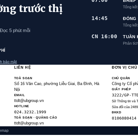
07:00
BRIEF
ờng trước thị
Tổng kết
14:45
ĐÓNG 
Tổng kế
 Đọc 5 phút mỗi
CN 16:00
TUẦN 
Phân tíc
PHÍ
h bảo mật
.
LIÊN HỆ
ĐƠN VỊ CH
TOÀ SOẠN
CHỦ QUẢN
Số 16 Văn Cao, phường Liễu Giai, Ba Đình, Hà
Công ty Cổ ph
Nội
GIẤY PHÉP
3222/GP-TT
EMAIL
ttdt@ubgroup.vn
Sở Thông tin và 
HOTLINE
Sửa đổi của 248
024.3232.1999
ĐKKD
TOÀ SOẠN · QUẢNG CÁO
0106080414
ttdt@ubgroup.vn
temap