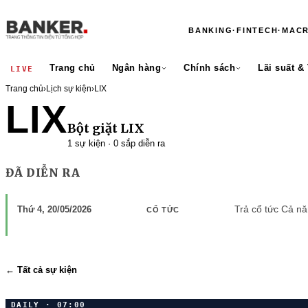
BANKING
·
FINTECH
·
MAC
Trang chủ
Ngân hàng
Chính sách
Lãi suất &
LIVE
Trang chủ
›
Lịch sự kiện
›
LIX
LIX
Bột giặt LIX
1 sự kiện · 0 sắp diễn ra
ĐÃ DIỄN RA
Trả cổ tức Cả n
Thứ 4, 20/05/2026
CỔ TỨC
← Tất cả sự kiện
DAILY · 07:00