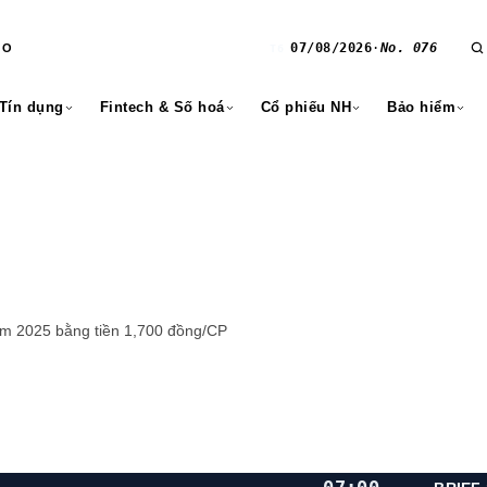
07/08/2026
·
No. 076
RO
T6
 Tín dụng
Fintech & Số hoá
Cổ phiếu NH
Bảo hiểm
ăm 2025 bằng tiền 1,700 đồng/CP