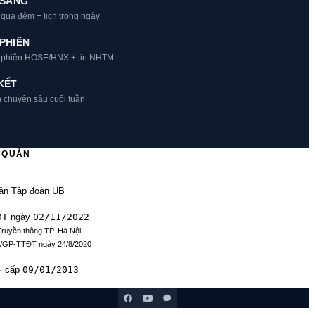
 SÁNG
 qua đêm + lịch trong ngày
PHIÊN
t phiên HOSE/HNX + tin NHTM
KẾT
h chuyên sâu cuối tuần
Ủ QUẢN
ần Tập đoàn UB
ĐT
02/11/2022
ngày
Truyền thông TP. Hà Nội
9/GP-TTĐT ngày 24/8/2020
09/01/2013
· cấp