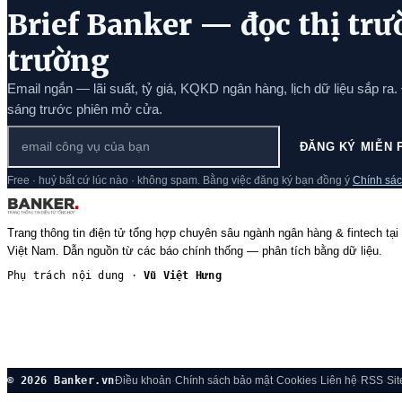
Brief Banker — đọc thị trư
trường
Email ngắn — lãi suất, tỷ giá, KQKD ngân hàng, lịch dữ liệu sắp ra.
sáng trước phiên mở cửa.
ĐĂNG KÝ MIỄN 
Free · huỷ bất cứ lúc nào · không spam. Bằng việc đăng ký bạn đồng ý
Chính sác
Trang thông tin điện tử tổng hợp chuyên sâu ngành ngân hàng & fintech tại
Việt Nam. Dẫn nguồn từ các báo chính thống — phân tích bằng dữ liệu.
Phụ trách nội dung ·
Vũ Việt Hưng
© 2026 Banker.vn
Điều khoản
·
Chính sách bảo mật
·
Cookies
·
Liên hệ
·
RSS
·
Si