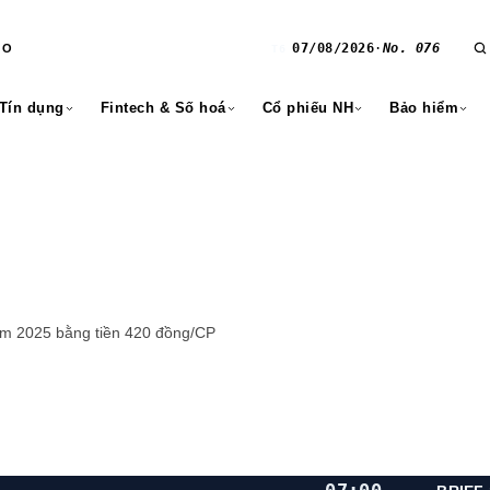
07/08/2026
·
No. 076
RO
T6
 Tín dụng
Fintech & Số hoá
Cổ phiếu NH
Bảo hiểm
ăm 2025 bằng tiền 420 đồng/CP