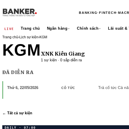
BANKING
·
FINTECH
·
MAC
Trang chủ
Ngân hàng
Chính sách
Lãi suất &
LIVE
Trang chủ
›
Lịch sự kiện
›
KGM
KGM
XNK Kiên Giang
1 sự kiện · 0 sắp diễn ra
ĐÃ DIỄN RA
Trả cổ tức Cả n
Thứ 6, 22/05/2026
CỔ TỨC
← Tất cả sự kiện
DAILY · 07:00