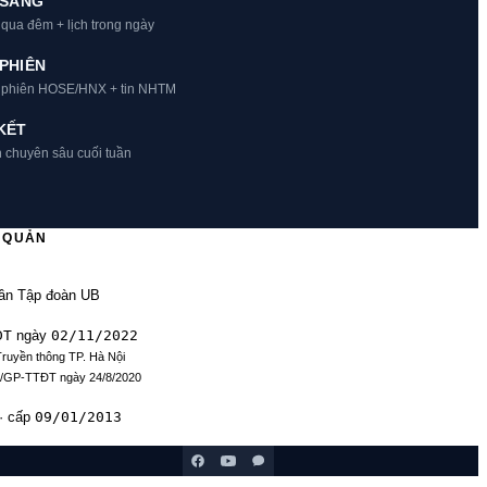
 SÁNG
 qua đêm + lịch trong ngày
PHIÊN
t phiên HOSE/HNX + tin NHTM
KẾT
h chuyên sâu cuối tuần
Ủ QUẢN
ần Tập đoàn UB
ĐT
02/11/2022
ngày
Truyền thông TP. Hà Nội
9/GP-TTĐT ngày 24/8/2020
09/01/2013
· cấp