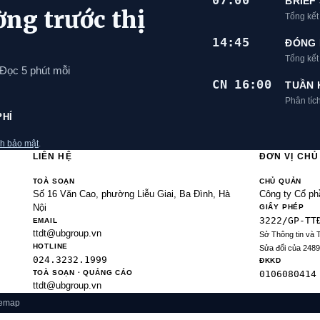
07:00
BRIEF
ờng trước thị
Tổng kết
14:45
ĐÓNG 
Tổng kế
 Đọc 5 phút mỗi
CN 16:00
TUẦN 
Phân tíc
PHÍ
h bảo mật
.
LIÊN HỆ
ĐƠN VỊ CH
TOÀ SOẠN
CHỦ QUẢN
Số 16 Văn Cao, phường Liễu Giai, Ba Đình, Hà
Công ty Cổ ph
Nội
GIẤY PHÉP
3222/GP-TT
EMAIL
ttdt@ubgroup.vn
Sở Thông tin và 
HOTLINE
Sửa đổi của 248
024.3232.1999
ĐKKD
TOÀ SOẠN · QUẢNG CÁO
0106080414
ttdt@ubgroup.vn
temap