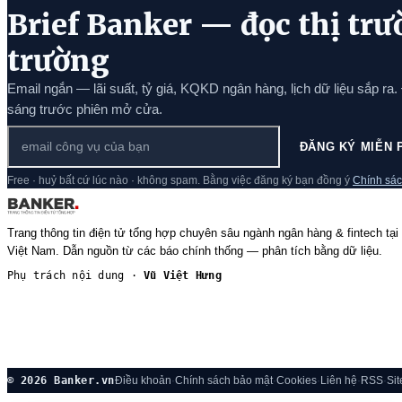
Brief Banker — đọc thị trư
trường
Email ngắn — lãi suất, tỷ giá, KQKD ngân hàng, lịch dữ liệu sắp ra.
sáng trước phiên mở cửa.
ĐĂNG KÝ MIỄN 
Free · huỷ bất cứ lúc nào · không spam. Bằng việc đăng ký bạn đồng ý
Chính sác
Trang thông tin điện tử tổng hợp chuyên sâu ngành ngân hàng & fintech tại
Việt Nam. Dẫn nguồn từ các báo chính thống — phân tích bằng dữ liệu.
Phụ trách nội dung ·
Vũ Việt Hưng
© 2026 Banker.vn
Điều khoản
·
Chính sách bảo mật
·
Cookies
·
Liên hệ
·
RSS
·
Si