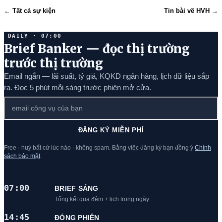
← Tất cả sự kiện
Tin bài về HVH →
DAILY · 07:00
Brief Banker — đọc thị trường
trước thị trường
Email ngắn — lãi suất, tỷ giá, KQKD ngân hàng, lịch dữ liệu sắp
ra. Đọc 5 phút mỗi sáng trước phiên mở cửa.
ĐĂNG KÝ MIỄN PHÍ
Free · huỷ bất cứ lúc nào · không spam. Bằng việc đăng ký bạn đồng ý
Chính
sách bảo mật
.
07:00
BRIEF SÁNG
Tổng kết qua đêm + lịch trong ngày
14:45
ĐÓNG PHIÊN