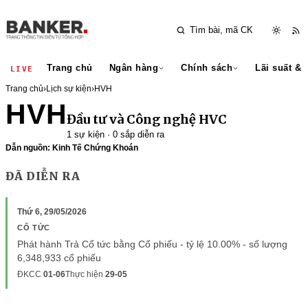
Trang chủ
Ngân hàng
Chính sách
Lãi suất & 
LIVE
Trang chủ
›
Lịch sự kiện
›
HVH
HVH
Đầu tư và Công nghệ HVC
1 sự kiện · 0 sắp diễn ra
Dẫn nguồn: Kinh Tế Chứng Khoán
ĐÃ DIỄN RA
Thứ 6, 29/05/2026
CỔ TỨC
Phát hành Trả Cổ tức bằng Cổ phiếu - tỷ lệ 10.00% - số lượng
6,348,933 cổ phiếu
ĐKCC
01-06
Thực hiện
29-05