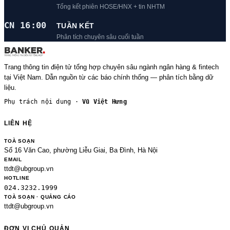
Tổng kết phiên HOSE/HNX + tin NHTM
CN 16:00
TUẦN KẾT
Phân tích chuyên sâu cuối tuần
Trang thông tin điện tử tổng hợp chuyên sâu ngành ngân hàng & fintech
tại Việt Nam. Dẫn nguồn từ các báo chính thống — phân tích bằng dữ
liệu.
Phụ trách nội dung ·
Vũ Việt Hưng
LIÊN HỆ
TOÀ SOẠN
Số 16 Văn Cao, phường Liễu Giai, Ba Đình, Hà Nội
EMAIL
ttdt@ubgroup.vn
HOTLINE
024.3232.1999
TOÀ SOẠN · QUẢNG CÁO
ttdt@ubgroup.vn
ĐƠN VỊ CHỦ QUẢN