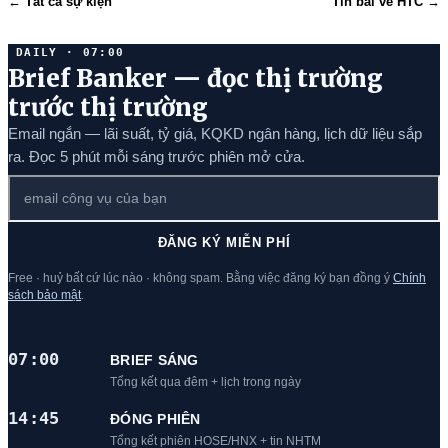
← Tất cả sự kiện
Tin bài về HTC →
DAILY · 07:00
Brief Banker — đọc thị trường
trước thị trường
Email ngắn — lãi suất, tỷ giá, KQKD ngân hàng, lịch dữ liệu sắp
ra. Đọc 5 phút mỗi sáng trước phiên mở cửa.
ĐĂNG KÝ MIỄN PHÍ
Free · huỷ bất cứ lúc nào · không spam. Bằng việc đăng ký bạn đồng ý
Chính
sách bảo mật
.
07:00
BRIEF SÁNG
Tổng kết qua đêm + lịch trong ngày
14:45
ĐÓNG PHIÊN
Tổng kết phiên HOSE/HNX + tin NHTM