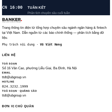
CN 16:00
TUẦN KẾT
Phân tích chuyên sâu cuối tuần
Trang thông tin điện tử tổng hợp chuyên sâu ngành ngân hàng & fintech
tại Việt Nam. Dẫn nguồn từ các báo chính thống — phân tích bằng dữ
liệu.
Phụ trách nội dung ·
Vũ Việt Hưng
LIÊN HỆ
TOÀ SOẠN
Số 16 Văn Cao, phường Liễu Giai, Ba Đình, Hà Nội
EMAIL
ttdt@ubgroup.vn
HOTLINE
024.3232.1999
TOÀ SOẠN · QUẢNG CÁO
ttdt@ubgroup.vn
ĐƠN VỊ CHỦ QUẢN