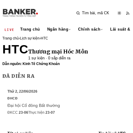
Trang chủ
Ngân hàng
Chính sách
Lãi suất & 
LIVE
Trang chủ
›
Lịch sự kiện
›
HTC
HTC
Thương mại Hóc Môn
1 sự kiện · 0 sắp diễn ra
Dẫn nguồn: Kinh Tế Chứng Khoán
ĐÃ DIỄN RA
Thứ 2, 22/06/2026
ĐHCĐ
Đại hội Cổ đông Bất thường
ĐKCC
23-06
Thực hiện
23-07