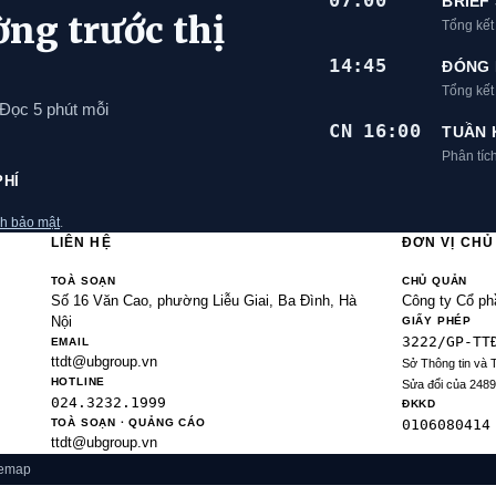
07:00
BRIEF
ờng trước thị
Tổng kết
14:45
ĐÓNG 
Tổng kế
 Đọc 5 phút mỗi
CN 16:00
TUẦN 
Phân tíc
PHÍ
h bảo mật
.
LIÊN HỆ
ĐƠN VỊ CH
TOÀ SOẠN
CHỦ QUẢN
Số 16 Văn Cao, phường Liễu Giai, Ba Đình, Hà
Công ty Cổ ph
Nội
GIẤY PHÉP
3222/GP-TT
EMAIL
ttdt@ubgroup.vn
Sở Thông tin và 
HOTLINE
Sửa đổi của 248
024.3232.1999
ĐKKD
TOÀ SOẠN · QUẢNG CÁO
0106080414
ttdt@ubgroup.vn
temap