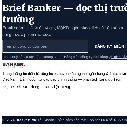
Brief Banker — đọc thị trư
trường
Email ngắn — lãi suất, tỷ giá, KQKD ngân hàng, lịch dữ liệu sắp ra.
sáng trước phiên mở cửa.
ĐĂNG KÝ MIỄN 
Free · huỷ bất cứ lúc nào · không spam. Bằng việc đăng ký bạn đồng ý
Chính sác
Trang thông tin điện tử tổng hợp chuyên sâu ngành ngân hàng & fintech tại
Việt Nam. Dẫn nguồn từ các báo chính thống — phân tích bằng dữ liệu.
Phụ trách nội dung ·
Vũ Việt Hưng
© 2026 Banker.vn
Điều khoản
·
Chính sách bảo mật
·
Cookies
·
Liên hệ
·
RSS
·
Si