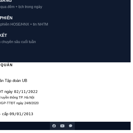
 SÁNG
 qua đêm + lịch trong ngày
PHIÊN
t phiên HOSE/HNX + tin NHTM
KẾT
h chuyên sâu cuối tuần
Ủ QUẢN
ần Tập đoàn UB
ĐT
02/11/2022
ngày
Truyền thông TP. Hà Nội
9/GP-TTĐT ngày 24/8/2020
09/01/2013
· cấp