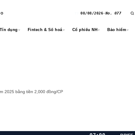
08/08/2026
·
No. 077
RO
T7
 Tín dụng
Fintech & Số hoá
Cổ phiếu NH
Bảo hiểm
ăm 2025 bằng tiền 2,000 đồng/CP