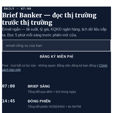
DAILY · 07:00
Brief Banker — đọc thị trường
trước thị trường
Email ngắn — lãi suất, tỷ giá, KQKD ngân hàng, lịch dữ liệu sắp
ra. Đọc 5 phút mỗi sáng trước phiên mở cửa.
ĐĂNG KÝ MIỄN PHÍ
Free · huỷ bất cứ lúc nào · không spam. Bằng việc đăng ký bạn đồng ý
Chính
sách bảo mật
.
07:00
BRIEF SÁNG
Tổng kết qua đêm + lịch trong ngày
14:45
ĐÓNG PHIÊN
Tổng kết phiên HOSE/HNX + tin NHTM