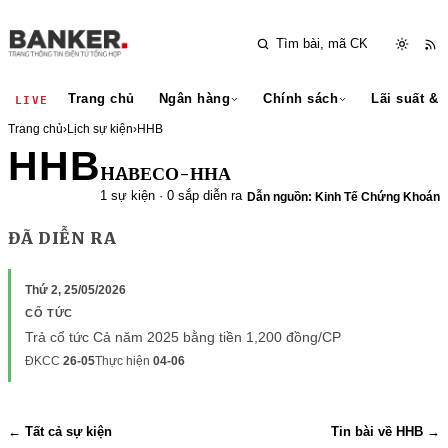
Trang chủ
Ngân hàng
Chính sách
Lãi suất & 
LIVE
Trang chủ
›
Lịch sự kiện
›
HHB
HHB
HAВЕСО-ННА
1 sự kiện · 0 sắp diễn ra
Dẫn nguồn: Kinh Tế Chứng Khoán
ĐÃ DIỄN RA
Thứ 2, 25/05/2026
CỔ TỨC
Trả cổ tức Cả năm 2025 bằng tiền 1,200 đồng/CP
ĐKCC
26-05
Thực hiện
04-06
← Tất cả sự kiện
Tin bài về HHB →