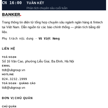
CN 16:00
TUẦN KẾT
Phân tích chuyên sâu cuối tuần
Trang thông tin điện tử tổng hợp chuyên sâu ngành ngân hàng & fintech
tại Việt Nam. Dẫn nguồn từ các báo chính thống — phân tích bằng dữ
liệu.
Phụ trách nội dung ·
Vũ Việt Hưng
LIÊN HỆ
TOÀ SOẠN
Số 16 Văn Cao, phường Liễu Giai, Ba Đình, Hà Nội
EMAIL
ttdt@ubgroup.vn
HOTLINE
024.3232.1999
TOÀ SOẠN · QUẢNG CÁO
ttdt@ubgroup.vn
ĐƠN VỊ CHỦ QUẢN
CHỦ QUẢN