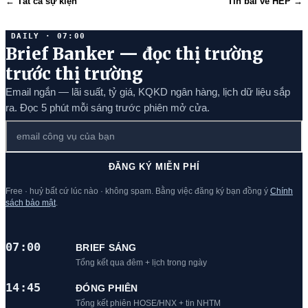
← Tất cả sự kiện
Tin bài về HEP →
DAILY · 07:00
Brief Banker — đọc thị trường
trước thị trường
Email ngắn — lãi suất, tỷ giá, KQKD ngân hàng, lịch dữ liệu sắp
ra. Đọc 5 phút mỗi sáng trước phiên mở cửa.
ĐĂNG KÝ MIỄN PHÍ
Free · huỷ bất cứ lúc nào · không spam. Bằng việc đăng ký bạn đồng ý
Chính
sách bảo mật
.
07:00
BRIEF SÁNG
Tổng kết qua đêm + lịch trong ngày
14:45
ĐÓNG PHIÊN
Tổng kết phiên HOSE/HNX + tin NHTM