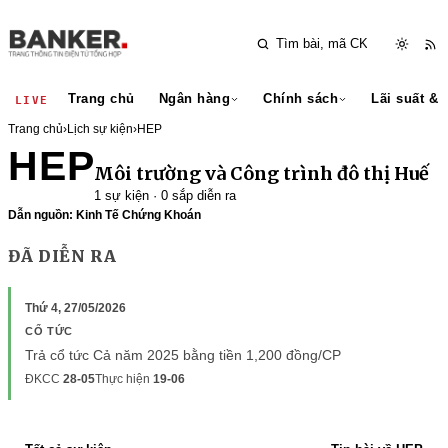
Trang chủ
Ngân hàng
Chính sách
Lãi suất & 
LIVE
Trang chủ
›
Lịch sự kiện
›
HEP
HEP
Môi trường và Công trình đô thị Huế
1 sự kiện · 0 sắp diễn ra
Dẫn nguồn: Kinh Tế Chứng Khoán
ĐÃ DIỄN RA
Thứ 4, 27/05/2026
CỔ TỨC
Trả cổ tức Cả năm 2025 bằng tiền 1,200 đồng/CP
ĐKCC
28-05
Thực hiện
19-06