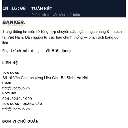
CN 16:00
TUẦN KẾT
Phân tích chuyên sâu cuối tuần
Trang thông tin điện tử tổng hợp chuyên sâu ngành ngân hàng & fintech
tại Việt Nam. Dẫn nguồn từ các báo chính thống — phân tích bằng dữ
liệu.
Phụ trách nội dung ·
Vũ Việt Hưng
LIÊN HỆ
TOÀ SOẠN
Số 16 Văn Cao, phường Liễu Giai, Ba Đình, Hà Nội
EMAIL
ttdt@ubgroup.vn
HOTLINE
024.3232.1999
TOÀ SOẠN · QUẢNG CÁO
ttdt@ubgroup.vn
ĐƠN VỊ CHỦ QUẢN