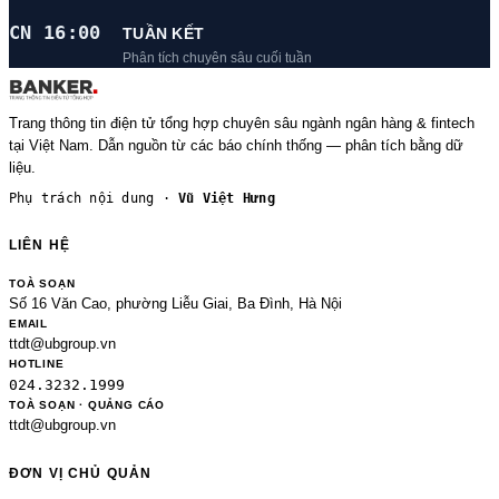
CN 16:00
TUẦN KẾT
Phân tích chuyên sâu cuối tuần
Trang thông tin điện tử tổng hợp chuyên sâu ngành ngân hàng & fintech
tại Việt Nam. Dẫn nguồn từ các báo chính thống — phân tích bằng dữ
liệu.
Phụ trách nội dung ·
Vũ Việt Hưng
LIÊN HỆ
TOÀ SOẠN
Số 16 Văn Cao, phường Liễu Giai, Ba Đình, Hà Nội
EMAIL
ttdt@ubgroup.vn
HOTLINE
024.3232.1999
TOÀ SOẠN · QUẢNG CÁO
ttdt@ubgroup.vn
ĐƠN VỊ CHỦ QUẢN