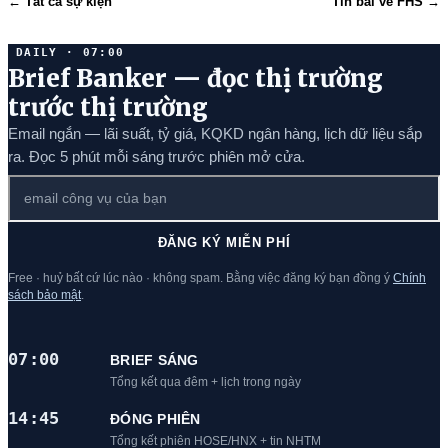
← Tất cả sự kiện
Tin bài về FHS →
DAILY · 07:00
Brief Banker — đọc thị trường
trước thị trường
Email ngắn — lãi suất, tỷ giá, KQKD ngân hàng, lịch dữ liệu sắp
ra. Đọc 5 phút mỗi sáng trước phiên mở cửa.
ĐĂNG KÝ MIỄN PHÍ
Free · huỷ bất cứ lúc nào · không spam. Bằng việc đăng ký bạn đồng ý
Chính
sách bảo mật
.
07:00
BRIEF SÁNG
Tổng kết qua đêm + lịch trong ngày
14:45
ĐÓNG PHIÊN
Tổng kết phiên HOSE/HNX + tin NHTM