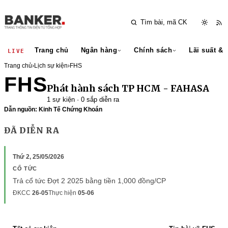
Trang chủ
Ngân hàng
Chính sách
Lãi suất & 
LIVE
Trang chủ
›
Lịch sự kiện
›
FHS
FHS
Phát hành sách TP HCM - FAHASA
1 sự kiện · 0 sắp diễn ra
Dẫn nguồn: Kinh Tế Chứng Khoán
ĐÃ DIỄN RA
Thứ 2, 25/05/2026
CỔ TỨC
Trả cổ tức Đợt 2 2025 bằng tiền 1,000 đồng/CP
ĐKCC
26-05
Thực hiện
05-06