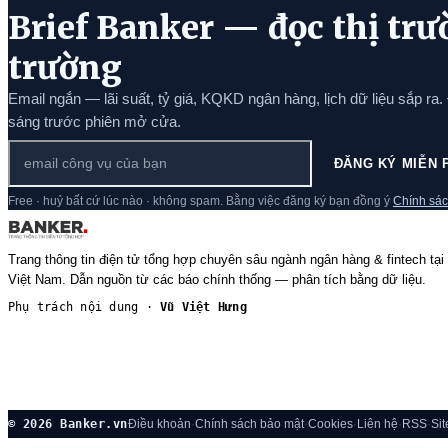
Brief Banker — đọc thị trư
trường
Email ngắn — lãi suất, tỷ giá, KQKD ngân hàng, lịch dữ liệu sắp ra.
sáng trước phiên mở cửa.
ĐĂNG KÝ MIỄN 
Free · huỷ bất cứ lúc nào · không spam. Bằng việc đăng ký bạn đồng ý
Chính sác
Trang thông tin điện tử tổng hợp chuyên sâu ngành ngân hàng & fintech tại
Việt Nam. Dẫn nguồn từ các báo chính thống — phân tích bằng dữ liệu.
Phụ trách nội dung ·
Vũ Việt Hưng
© 2026 Banker.vn
Điều khoản
·
Chính sách bảo mật
·
Cookies
·
Liên hệ
·
RSS
·
Si