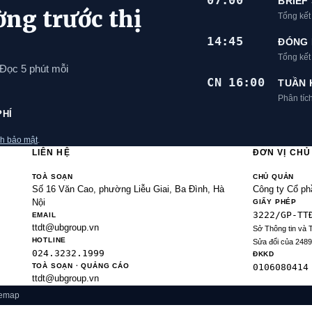
07:00
BRIEF
ờng trước thị
Tổng kết
14:45
ĐÓNG 
Tổng kế
 Đọc 5 phút mỗi
CN 16:00
TUẦN 
Phân tíc
PHÍ
h bảo mật
.
LIÊN HỆ
ĐƠN VỊ CH
TOÀ SOẠN
CHỦ QUẢN
Số 16 Văn Cao, phường Liễu Giai, Ba Đình, Hà
Công ty Cổ ph
Nội
GIẤY PHÉP
3222/GP-TT
EMAIL
ttdt@ubgroup.vn
Sở Thông tin và 
HOTLINE
Sửa đổi của 248
024.3232.1999
ĐKKD
TOÀ SOẠN · QUẢNG CÁO
0106080414
ttdt@ubgroup.vn
temap