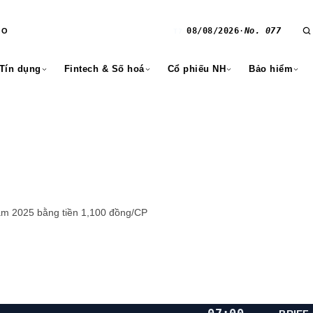
08/08/2026
·
No. 077
RO
T7
 Tín dụng
Fintech & Số hoá
Cổ phiếu NH
Bảo hiểm
ăm 2025 bằng tiền 1,100 đồng/CP