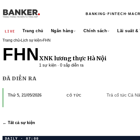
BANKING
·
FINTECH
·
MAC
Trang chủ
Ngân hàng
Chính sách
Lãi suất &
LIVE
Trang chủ
›
Lịch sự kiện
›
FHN
FHN
XNK lương thực Hà Nội
1 sự kiện · 0 sắp diễn ra
ĐÃ DIỄN RA
Trả cổ tức Cả N
Thứ 5, 21/05/2026
CỔ TỨC
← Tất cả sự kiện
DAILY · 07:00