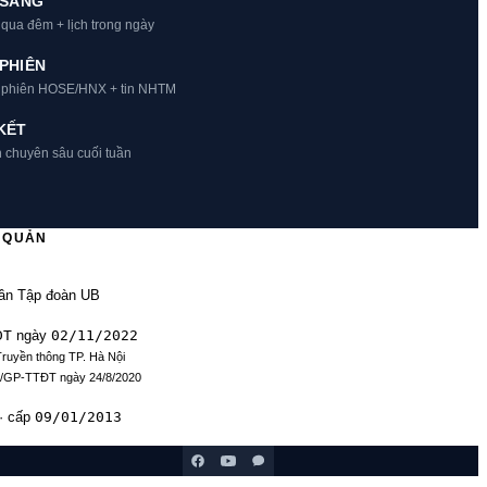
 SÁNG
 qua đêm + lịch trong ngày
PHIÊN
t phiên HOSE/HNX + tin NHTM
KẾT
h chuyên sâu cuối tuần
Ủ QUẢN
ần Tập đoàn UB
ĐT
02/11/2022
ngày
Truyền thông TP. Hà Nội
9/GP-TTĐT ngày 24/8/2020
09/01/2013
· cấp