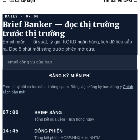
← Tất cả sự kiện
Tin bài về DPG →
DAILY · 07:00
Brief Banker — đọc thị trường
trước thị trường
Email ngắn — lãi suất, tỷ giá, KQKD ngân hàng, lịch dữ liệu sắp
ra. Đọc 5 phút mỗi sáng trước phiên mở cửa.
ĐĂNG KÝ MIỄN PHÍ
Free · huỷ bất cứ lúc nào · không spam. Bằng việc đăng ký bạn đồng ý
Chính
sách bảo mật
.
07:00
BRIEF SÁNG
Tổng kết qua đêm + lịch trong ngày
14:45
ĐÓNG PHIÊN
Tổng kết phiên HOSE/HNX + tin NHTM