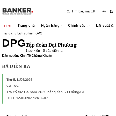
Trang chủ
Ngân hàng
Chính sách
Lãi suất & 
LIVE
Trang chủ
›
Lịch sự kiện
›
DPG
DPG
Tập đoàn Đạt Phương
1 sự kiện · 0 sắp diễn ra
Dẫn nguồn: Kinh Tế Chứng Khoán
ĐÃ DIỄN RA
Thứ 5, 11/06/2026
CỔ TỨC
Trả cổ tức Cả năm 2025 bằng tiền 600 đồng/CP
ĐKCC
12-06
Thực hiện
06-07