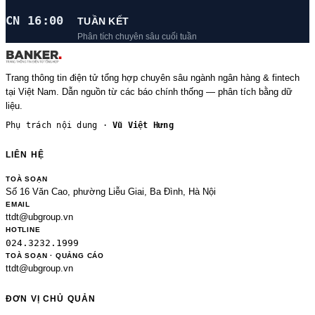
CN 16:00
TUẦN KẾT
Phân tích chuyên sâu cuối tuần
Trang thông tin điện tử tổng hợp chuyên sâu ngành ngân hàng & fintech
tại Việt Nam. Dẫn nguồn từ các báo chính thống — phân tích bằng dữ
liệu.
Phụ trách nội dung ·
Vũ Việt Hưng
LIÊN HỆ
TOÀ SOẠN
Số 16 Văn Cao, phường Liễu Giai, Ba Đình, Hà Nội
EMAIL
ttdt@ubgroup.vn
HOTLINE
024.3232.1999
TOÀ SOẠN · QUẢNG CÁO
ttdt@ubgroup.vn
ĐƠN VỊ CHỦ QUẢN