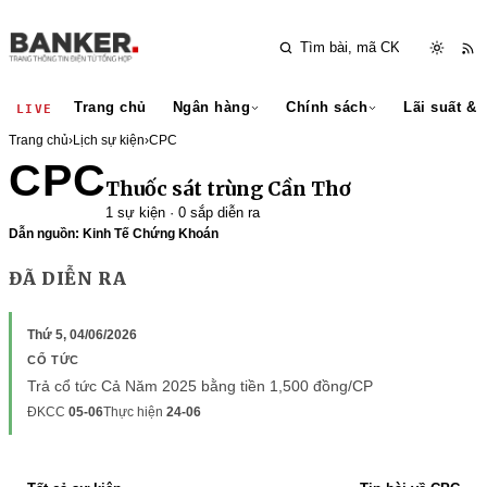
Trang chủ
Ngân hàng
Chính sách
Lãi suất & 
LIVE
Trang chủ
›
Lịch sự kiện
›
CPC
CPC
Thuốc sát trùng Cần Thơ
1 sự kiện · 0 sắp diễn ra
Dẫn nguồn: Kinh Tế Chứng Khoán
ĐÃ DIỄN RA
Thứ 5, 04/06/2026
CỔ TỨC
Trả cổ tức Cả Năm 2025 bằng tiền 1,500 đồng/CP
ĐKCC
05-06
Thực hiện
24-06