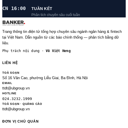
CN 16:00
TUẦN KẾT
Phân tích chuyên sâu cuối tuần
Trang thông tin điện tử tổng hợp chuyên sâu ngành ngân hàng & fintech
tại Việt Nam. Dẫn nguồn từ các báo chính thống — phân tích bằng dữ
liệu.
Phụ trách nội dung ·
Vũ Việt Hưng
LIÊN HỆ
TOÀ SOẠN
Số 16 Văn Cao, phường Liễu Giai, Ba Đình, Hà Nội
EMAIL
ttdt@ubgroup.vn
HOTLINE
024.3232.1999
TOÀ SOẠN · QUẢNG CÁO
ttdt@ubgroup.vn
ĐƠN VỊ CHỦ QUẢN