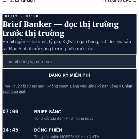
← Tất cả sự kiện
Tin bài về CPC →
DAILY · 07:00
Brief Banker — đọc thị trường
trước thị trường
Email ngắn — lãi suất, tỷ giá, KQKD ngân hàng, lịch dữ liệu sắp
ra. Đọc 5 phút mỗi sáng trước phiên mở cửa.
ĐĂNG KÝ MIỄN PHÍ
Free · huỷ bất cứ lúc nào · không spam. Bằng việc đăng ký bạn đồng ý
Chính
sách bảo mật
.
07:00
BRIEF SÁNG
Tổng kết qua đêm + lịch trong ngày
14:45
ĐÓNG PHIÊN
Tổng kết phiên HOSE/HNX + tin NHTM