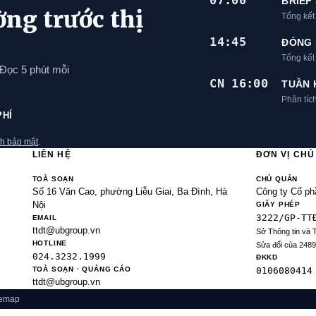
07:00
BRIEF
ờng trước thị
Tổng kết
14:45
ĐÓNG 
Tổng kế
 Đọc 5 phút mỗi
CN 16:00
TUẦN 
Phân tíc
PHÍ
h bảo mật
.
LIÊN HỆ
ĐƠN VỊ CH
TOÀ SOẠN
CHỦ QUẢN
Số 16 Văn Cao, phường Liễu Giai, Ba Đình, Hà
Công ty Cổ ph
Nội
GIẤY PHÉP
3222/GP-TT
EMAIL
ttdt@ubgroup.vn
Sở Thông tin và 
HOTLINE
Sửa đổi của 248
024.3232.1999
ĐKKD
TOÀ SOẠN · QUẢNG CÁO
0106080414
ttdt@ubgroup.vn
temap