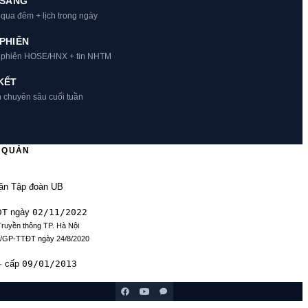
 SÁNG
 qua đêm + lịch trong ngày
PHIÊN
t phiên HOSE/HNX + tin NHTM
KẾT
h chuyên sâu cuối tuần
Ủ QUẢN
ần Tập đoàn UB
ĐT
02/11/2022
ngày
Truyền thông TP. Hà Nội
9/GP-TTĐT ngày 24/8/2020
09/01/2013
· cấp