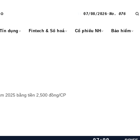
07/08/2026
·
No. 076
RO
T6
 Tín dụng
Fintech & Số hoá
Cổ phiếu NH
Bảo hiểm
ăm 2025 bằng tiền 2,500 đồng/CP