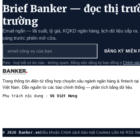
Brief Banker — đọc thị trư
trường
Email ngắn — lãi suất, tỷ giá, KQKD ngân hàng, lịch dữ liệu sắp ra.
sáng trước phiên mở cửa.
ĐĂNG KÝ MIỄN 
Free · huỷ bất cứ lúc nào · không spam. Bằng việc đăng ký bạn đồng ý
Chính sác
Trang thông tin điện tử tổng hợp chuyên sâu ngành ngân hàng & fintech tại
Việt Nam. Dẫn nguồn từ các báo chính thống — phân tích bằng dữ liệu.
Phụ trách nội dung ·
Vũ Việt Hưng
© 2026 Banker.vn
Điều khoản
·
Chính sách bảo mật
·
Cookies
·
Liên hệ
·
RSS
·
Si