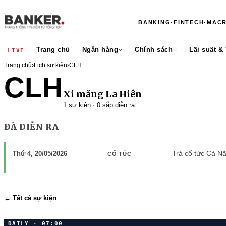
BANKING
·
FINTECH
·
MAC
Trang chủ
Ngân hàng
Chính sách
Lãi suất &
LIVE
Trang chủ
›
Lịch sự kiện
›
CLH
CLH
Xi măng La Hiên
1 sự kiện · 0 sắp diễn ra
ĐÃ DIỄN RA
Trả cổ tức Cả N
Thứ 4, 20/05/2026
CỔ TỨC
← Tất cả sự kiện
DAILY · 07:00