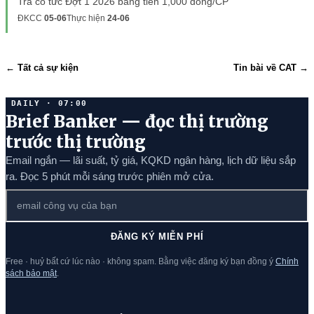
Trả cổ tức Đợt 1 2026 bằng tiền 1,000 đồng/CP
ĐKCC
05-06
Thực hiện
24-06
← Tất cả sự kiện
Tin bài về CAT →
DAILY · 07:00
Brief Banker — đọc thị trường
trước thị trường
Email ngắn — lãi suất, tỷ giá, KQKD ngân hàng, lịch dữ liệu sắp
ra. Đọc 5 phút mỗi sáng trước phiên mở cửa.
ĐĂNG KÝ MIỄN PHÍ
Free · huỷ bất cứ lúc nào · không spam. Bằng việc đăng ký bạn đồng ý
Chính
sách bảo mật
.