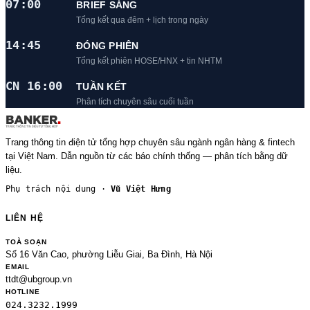
07:00
BRIEF SÁNG
Tổng kết qua đêm + lịch trong ngày
14:45
ĐÓNG PHIÊN
Tổng kết phiên HOSE/HNX + tin NHTM
CN 16:00
TUẦN KẾT
Phân tích chuyên sâu cuối tuần
Trang thông tin điện tử tổng hợp chuyên sâu ngành ngân hàng & fintech
tại Việt Nam. Dẫn nguồn từ các báo chính thống — phân tích bằng dữ
liệu.
Phụ trách nội dung ·
Vũ Việt Hưng
LIÊN HỆ
TOÀ SOẠN
Số 16 Văn Cao, phường Liễu Giai, Ba Đình, Hà Nội
EMAIL
ttdt@ubgroup.vn
HOTLINE
024.3232.1999