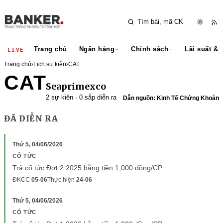
Trang chủ
Ngân hàng
Chính sách
Lãi suất & 
LIVE
Trang chủ
›
Lịch sự kiện
›
CAT
CAT
Seaprimexco
2 sự kiện · 0 sắp diễn ra
Dẫn nguồn: Kinh Tế Chứng Khoán
ĐÃ DIỄN RA
Thứ 5, 04/06/2026
CỔ TỨC
Trả cổ tức Đợt 2 2025 bằng tiền 1,000 đồng/CP
ĐKCC
05-06
Thực hiện
24-06
Thứ 5, 04/06/2026
CỔ TỨC