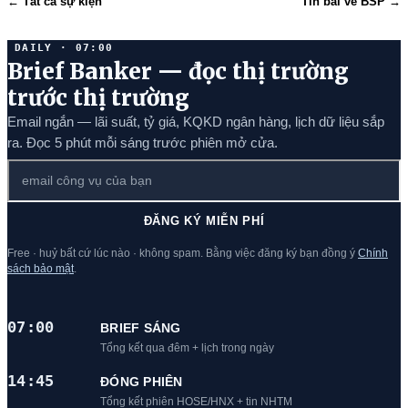
← Tất cả sự kiện
Tin bài về BSP →
DAILY · 07:00
Brief Banker — đọc thị trường
trước thị trường
Email ngắn — lãi suất, tỷ giá, KQKD ngân hàng, lịch dữ liệu sắp
ra. Đọc 5 phút mỗi sáng trước phiên mở cửa.
ĐĂNG KÝ MIỄN PHÍ
Free · huỷ bất cứ lúc nào · không spam. Bằng việc đăng ký bạn đồng ý
Chính
sách bảo mật
.
07:00
BRIEF SÁNG
Tổng kết qua đêm + lịch trong ngày
14:45
ĐÓNG PHIÊN
Tổng kết phiên HOSE/HNX + tin NHTM