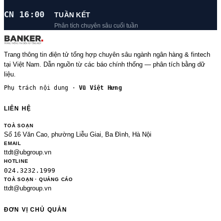
CN 16:00
TUẦN KẾT
Phân tích chuyên sâu cuối tuần
Trang thông tin điện tử tổng hợp chuyên sâu ngành ngân hàng & fintech
tại Việt Nam. Dẫn nguồn từ các báo chính thống — phân tích bằng dữ
liệu.
Phụ trách nội dung ·
Vũ Việt Hưng
LIÊN HỆ
TOÀ SOẠN
Số 16 Văn Cao, phường Liễu Giai, Ba Đình, Hà Nội
EMAIL
ttdt@ubgroup.vn
HOTLINE
024.3232.1999
TOÀ SOẠN · QUẢNG CÁO
ttdt@ubgroup.vn
ĐƠN VỊ CHỦ QUẢN