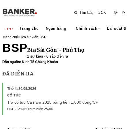
Trang chủ
Ngân hàng
Chính sách
Lãi suất & 
LIVE
Trang chủ
›
Lịch sự kiện
›
BSP
BSP
Bia Sài Gòn - Phú Thọ
1 sự kiện · 0 sắp diễn ra
Dẫn nguồn: Kinh Tế Chứng Khoán
ĐÃ DIỄN RA
Thứ 4, 20/05/2026
CỔ TỨC
Trả cổ tức Cả năm 2025 bằng tiền 1,000 đồng/CP
ĐKCC
21-05
Thực hiện
25-06