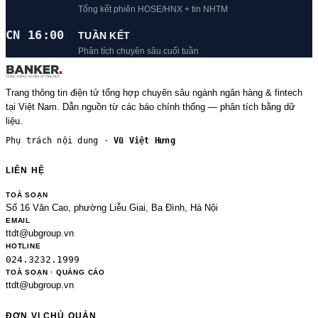
Tổng kết phiên HOSE/HNX + tin NHTM
CN 16:00
TUẦN KẾT
Phân tích chuyên sâu cuối tuần
Trang thông tin điện tử tổng hợp chuyên sâu ngành ngân hàng & fintech
tại Việt Nam. Dẫn nguồn từ các báo chính thống — phân tích bằng dữ
liệu.
Phụ trách nội dung ·
Vũ Việt Hưng
LIÊN HỆ
TOÀ SOẠN
Số 16 Văn Cao, phường Liễu Giai, Ba Đình, Hà Nội
EMAIL
ttdt@ubgroup.vn
HOTLINE
024.3232.1999
TOÀ SOẠN · QUẢNG CÁO
ttdt@ubgroup.vn
ĐƠN VỊ CHỦ QUẢN