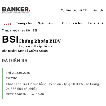
Trang chủ
Ngân hàng
Chính sách
Lãi suất & 
LIVE
Trang chủ
›
Lịch sự kiện
›
BSI
BSI
Chứng khoán BIDV
1 sự kiện · 0 sắp diễn ra
Dẫn nguồn: Kinh Tế Chứng Khoán
ĐÃ DIỄN RA
Thứ 2, 15/06/2026
CỔ TỨC
Phát hành Trả Cổ tức bằng Cổ phiếu - tỷ lệ 10.00% - số lượng
24,536,594 cổ phiếu
ĐKCC
16-06
Thực hiện
15-06