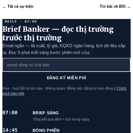
← Tất cả sự kiện
Tin bài về BSI →
DAILY · 07:00
Brief Banker — đọc thị trường
trước thị trường
Email ngắn — lãi suất, tỷ giá, KQKD ngân hàng, lịch dữ liệu sắp
ra. Đọc 5 phút mỗi sáng trước phiên mở cửa.
ĐĂNG KÝ MIỄN PHÍ
Free · huỷ bất cứ lúc nào · không spam. Bằng việc đăng ký bạn đồng ý
Chính
sách bảo mật
.
07:00
BRIEF SÁNG
Tổng kết qua đêm + lịch trong ngày
14:45
ĐÓNG PHIÊN