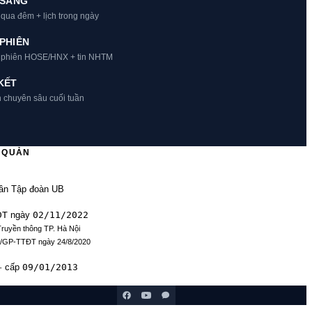
 SÁNG
 qua đêm + lịch trong ngày
PHIÊN
t phiên HOSE/HNX + tin NHTM
KẾT
h chuyên sâu cuối tuần
Ủ QUẢN
ần Tập đoàn UB
ĐT
02/11/2022
ngày
Truyền thông TP. Hà Nội
9/GP-TTĐT ngày 24/8/2020
09/01/2013
· cấp