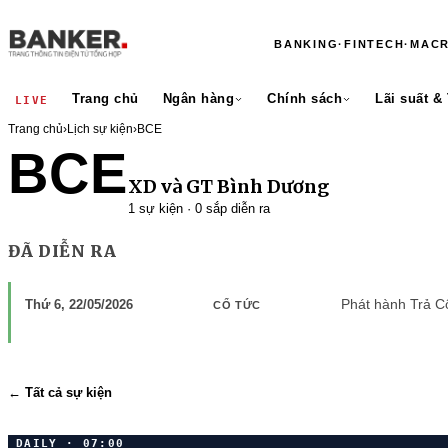
BANKING
·
FINTECH
·
MAC
Trang chủ
Ngân hàng
Chính sách
Lãi suất &
LIVE
Trang chủ
›
Lịch sự kiện
›
BCE
BCE
XD và GT Bình Dương
1 sự kiện · 0 sắp diễn ra
ĐÃ DIỄN RA
Phát hành Trả Cổ
Thứ 6, 22/05/2026
CỔ TỨC
← Tất cả sự kiện
DAILY · 07:00