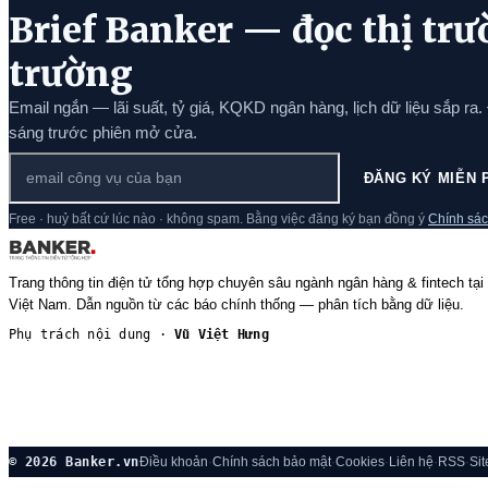
Brief Banker — đọc thị trư
trường
Email ngắn — lãi suất, tỷ giá, KQKD ngân hàng, lịch dữ liệu sắp ra.
sáng trước phiên mở cửa.
ĐĂNG KÝ MIỄN 
Free · huỷ bất cứ lúc nào · không spam. Bằng việc đăng ký bạn đồng ý
Chính sác
Trang thông tin điện tử tổng hợp chuyên sâu ngành ngân hàng & fintech tại
Việt Nam. Dẫn nguồn từ các báo chính thống — phân tích bằng dữ liệu.
Phụ trách nội dung ·
Vũ Việt Hưng
© 2026 Banker.vn
Điều khoản
·
Chính sách bảo mật
·
Cookies
·
Liên hệ
·
RSS
·
Si