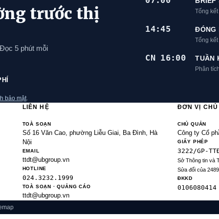
07:00
BRIEF
ờng trước thị
Tổng kết
14:45
ĐÓNG 
Tổng kế
 Đọc 5 phút mỗi
CN 16:00
TUẦN 
Phân tíc
PHÍ
h bảo mật
.
LIÊN HỆ
ĐƠN VỊ CH
TOÀ SOẠN
CHỦ QUẢN
Số 16 Văn Cao, phường Liễu Giai, Ba Đình, Hà
Công ty Cổ ph
Nội
GIẤY PHÉP
3222/GP-TT
EMAIL
ttdt@ubgroup.vn
Sở Thông tin và 
HOTLINE
Sửa đổi của 248
024.3232.1999
ĐKKD
TOÀ SOẠN · QUẢNG CÁO
0106080414
ttdt@ubgroup.vn
temap