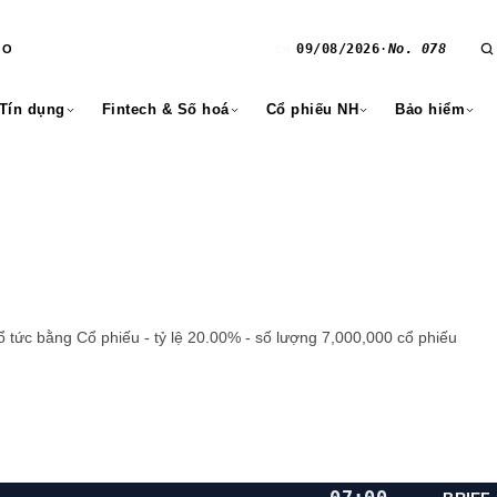
09/08/2026
·
No. 078
RO
CN
 Tín dụng
Fintech & Số hoá
Cổ phiếu NH
Bảo hiểm
 tức bằng Cổ phiếu - tỷ lệ 20.00% - số lượng 7,000,000 cổ phiếu