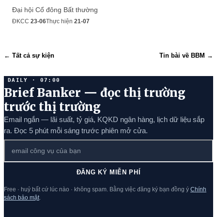
Đại hội Cổ đông Bất thường
ĐKCC
23-06
Thực hiện
21-07
← Tất cả sự kiện
Tin bài về BBM →
DAILY · 07:00
Brief Banker — đọc thị trường
trước thị trường
Email ngắn — lãi suất, tỷ giá, KQKD ngân hàng, lịch dữ liệu sắp
ra. Đọc 5 phút mỗi sáng trước phiên mở cửa.
ĐĂNG KÝ MIỄN PHÍ
Free · huỷ bất cứ lúc nào · không spam. Bằng việc đăng ký bạn đồng ý
Chính
sách bảo mật
.