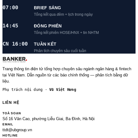
07:00
BRIEF SÁNG
Tổng kết qua đêm + lịch trong ngày
14:45
ĐÓNG PHIÊN
Tổng kết phiên HOSE/HNX + tin NHTM
CN 16:00
TUẦN KẾT
Phân tích chuyên sâu cuối tuần
Trang thông tin điện tử tổng hợp chuyên sâu ngành ngân hàng & fintech
tại Việt Nam. Dẫn nguồn từ các báo chính thống — phân tích bằng dữ
liệu.
Phụ trách nội dung ·
Vũ Việt Hưng
LIÊN HỆ
TOÀ SOẠN
Số 16 Văn Cao, phường Liễu Giai, Ba Đình, Hà Nội
EMAIL
ttdt@ubgroup.vn
HOTLINE