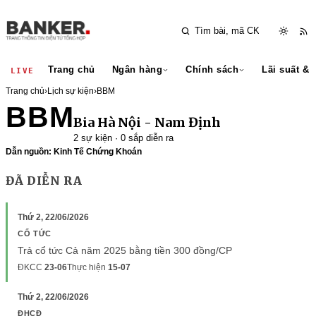
Trang chủ
Ngân hàng
Chính sách
Lãi suất & 
LIVE
Trang chủ
›
Lịch sự kiện
›
BBM
BBM
Bia Hà Nội - Nam Định
2 sự kiện · 0 sắp diễn ra
Dẫn nguồn: Kinh Tế Chứng Khoán
ĐÃ DIỄN RA
Thứ 2, 22/06/2026
CỔ TỨC
Trả cổ tức Cả năm 2025 bằng tiền 300 đồng/CP
ĐKCC
23-06
Thực hiện
15-07
Thứ 2, 22/06/2026
ĐHCĐ