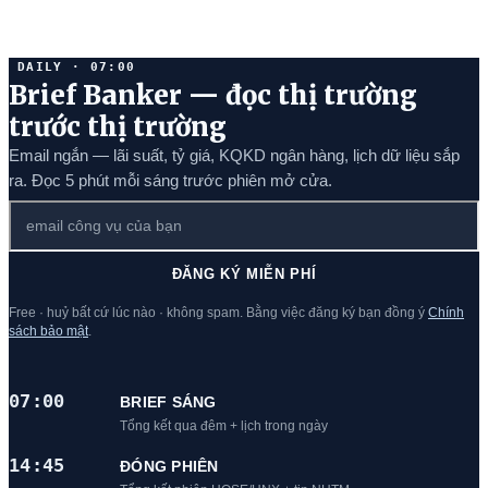
DAILY · 07:00
Brief Banker — đọc thị trường
trước thị trường
Email ngắn — lãi suất, tỷ giá, KQKD ngân hàng, lịch dữ liệu sắp
ra. Đọc 5 phút mỗi sáng trước phiên mở cửa.
ĐĂNG KÝ MIỄN PHÍ
Free · huỷ bất cứ lúc nào · không spam. Bằng việc đăng ký bạn đồng ý
Chính
sách bảo mật
.
07:00
BRIEF SÁNG
Tổng kết qua đêm + lịch trong ngày
14:45
ĐÓNG PHIÊN