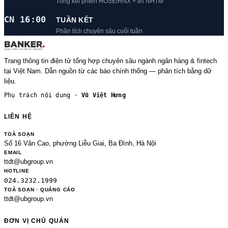
Tổng kết phiên HOSE/HNX + tin NHTM
CN 16:00
TUẦN KẾT
Phân tích chuyên sâu cuối tuần
Trang thông tin điện tử tổng hợp chuyên sâu ngành ngân hàng & fintech
tại Việt Nam. Dẫn nguồn từ các báo chính thống — phân tích bằng dữ
liệu.
Phụ trách nội dung ·
Vũ Việt Hưng
LIÊN HỆ
TOÀ SOẠN
Số 16 Văn Cao, phường Liễu Giai, Ba Đình, Hà Nội
EMAIL
ttdt@ubgroup.vn
HOTLINE
024.3232.1999
TOÀ SOẠN · QUẢNG CÁO
ttdt@ubgroup.vn
ĐƠN VỊ CHỦ QUẢN