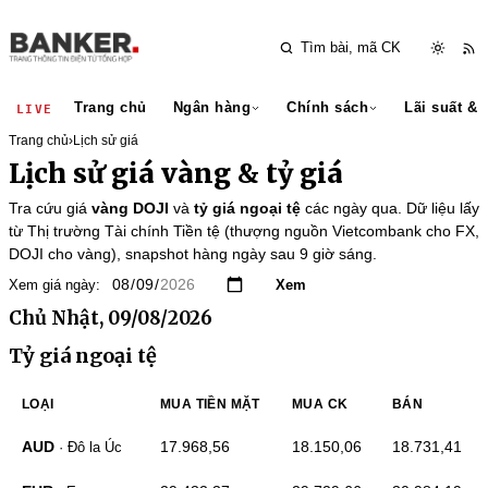
Trang chủ
Ngân hàng
Chính sách
Lãi suất & 
LIVE
Trang chủ
›
Lịch sử giá
Lịch sử giá vàng & tỷ giá
Tra cứu giá
vàng DOJI
và
tỷ giá ngoại tệ
các ngày qua. Dữ liệu lấy
từ
Thị trường Tài chính Tiền tệ
(thượng nguồn Vietcombank cho FX,
DOJI cho vàng), snapshot hàng ngày sau 9 giờ sáng.
Xem giá ngày:
Xem
Chủ Nhật, 09/08/2026
Tỷ giá ngoại tệ
LOẠI
MUA TIỀN MẶT
MUA CK
BÁN
AUD
17.968,56
18.150,06
18.731,41
· Đô la Úc