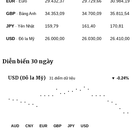
EUR
29.432,37
29.729,66
30.984,19
· Euro
GBP
34.353,09
34.700,09
35.811,54
· Bảng Anh
JPY
159,79
161,40
170,81
· Yên Nhật
USD
26.000,00
26.030,00
26.410,00
· Đô la Mỹ
Diễn biến 30 ngày
USD (Đô la Mỹ)
▼ -0.24%
31 điểm dữ liệu
AUD
CNY
EUR
GBP
JPY
USD