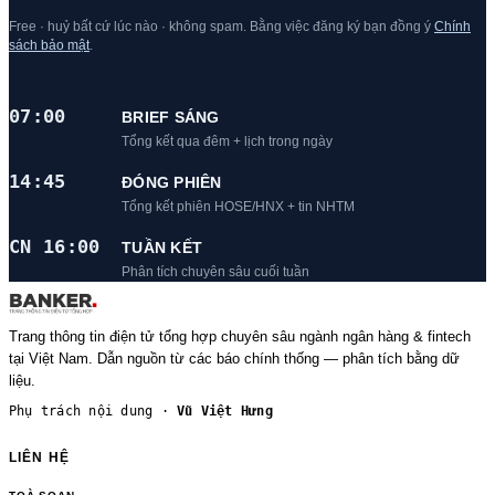
Free · huỷ bất cứ lúc nào · không spam. Bằng việc đăng ký bạn đồng ý
Chính
sách bảo mật
.
07:00
BRIEF SÁNG
Tổng kết qua đêm + lịch trong ngày
14:45
ĐÓNG PHIÊN
Tổng kết phiên HOSE/HNX + tin NHTM
CN 16:00
TUẦN KẾT
Phân tích chuyên sâu cuối tuần
Trang thông tin điện tử tổng hợp chuyên sâu ngành ngân hàng & fintech
tại Việt Nam. Dẫn nguồn từ các báo chính thống — phân tích bằng dữ
liệu.
Phụ trách nội dung ·
Vũ Việt Hưng
LIÊN HỆ