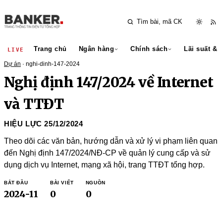
Trang chủ
Ngân hàng
Chính sách
Lãi suất & 
LIVE
Dự án
· nghi-dinh-147-2024
Nghị định 147/2024 về Internet
và TTĐT
HIỆU LỰC 25/12/2024
Theo dõi các văn bản, hướng dẫn và xử lý vi phạm liên quan
đến Nghị định 147/2024/NĐ-CP về quản lý cung cấp và sử
dụng dịch vụ Internet, mạng xã hội, trang TTĐT tổng hợp.
BẮT ĐẦU
BÀI VIẾT
NGUỒN
2024-11
0
0