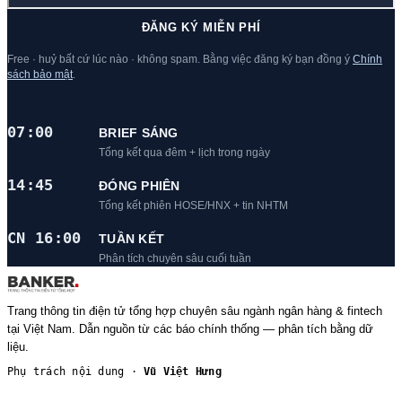
ĐĂNG KÝ MIỄN PHÍ
Free · huỷ bất cứ lúc nào · không spam. Bằng việc đăng ký bạn đồng ý
Chính
sách bảo mật
.
07:00
BRIEF SÁNG
Tổng kết qua đêm + lịch trong ngày
14:45
ĐÓNG PHIÊN
Tổng kết phiên HOSE/HNX + tin NHTM
CN 16:00
TUẦN KẾT
Phân tích chuyên sâu cuối tuần
Trang thông tin điện tử tổng hợp chuyên sâu ngành ngân hàng & fintech
tại Việt Nam. Dẫn nguồn từ các báo chính thống — phân tích bằng dữ
liệu.
Phụ trách nội dung ·
Vũ Việt Hưng