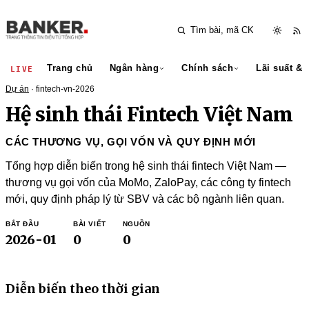
Trang chủ
Ngân hàng
Chính sách
Lãi suất & 
LIVE
Dự án
· fintech-vn-2026
Hệ sinh thái Fintech Việt Nam
CÁC THƯƠNG VỤ, GỌI VỐN VÀ QUY ĐỊNH MỚI
Tổng hợp diễn biến trong hệ sinh thái fintech Việt Nam —
thương vụ gọi vốn của MoMo, ZaloPay, các công ty fintech
mới, quy định pháp lý từ SBV và các bộ ngành liên quan.
BẮT ĐẦU
BÀI VIẾT
NGUỒN
2026-01
0
0
Diễn biến theo thời gian