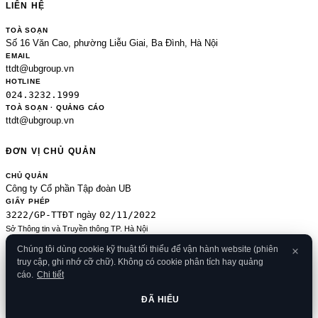
LIÊN HỆ
TOÀ SOẠN
Số 16 Văn Cao, phường Liễu Giai, Ba Đình, Hà Nội
EMAIL
ttdt@ubgroup.vn
HOTLINE
024.3232.1999
TOÀ SOẠN · QUẢNG CÁO
ttdt@ubgroup.vn
ĐƠN VỊ CHỦ QUẢN
CHỦ QUẢN
Công ty Cổ phần Tập đoàn UB
GIẤY PHÉP
3222/GP-TTĐT
02/11/2022
ngày
Sở Thông tin và Truyền thông TP. Hà Nội
Sửa đổi của 2489/GP-TTĐT ngày 24/8/2020
Chúng tôi dùng cookie kỹ thuật tối thiểu để vận hành website (phiên
ĐKKD
truy cập, ghi nhớ cỡ chữ). Không có cookie phân tích hay quảng
0106080414
09/01/2013
· cấp
cáo.
Chi tiết
© 2026 Banker.vn
Điều khoản
·
Chính sách bảo mật
·
Cookies
·
Liên hệ
·
RSS
·
Sitemap
ĐÃ HIỂU