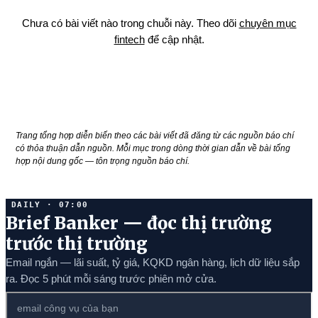
Chưa có bài viết nào trong chuỗi này. Theo dõi
chuyên mục
fintech
để cập nhật.
Xem tất cả tin trong chuyên mục liên quan →
Trang tổng hợp diễn biến theo các bài viết đã đăng từ các nguồn báo chí
có thỏa thuận dẫn nguồn. Mỗi mục trong dòng thời gian dẫn về bài tổng
hợp nội dung gốc — tôn trọng nguồn báo chí.
DAILY · 07:00
Brief Banker — đọc thị trường
trước thị trường
Email ngắn — lãi suất, tỷ giá, KQKD ngân hàng, lịch dữ liệu sắp
ra. Đọc 5 phút mỗi sáng trước phiên mở cửa.