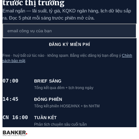
trước thị trường
Email ngắn — lãi suất, tỷ giá, KQKD ngân hàng, lịch dữ liệu sắp
ra. Đọc 5 phút mỗi sáng trước phiên mở cửa.
ĐĂNG KÝ MIỄN PHÍ
Free · huỷ bất cứ lúc nào · không spam. Bằng việc đăng ký bạn đồng ý
Chính
sách bảo mật
.
07:00
BRIEF SÁNG
Tổng kết qua đêm + lịch trong ngày
14:45
ĐÓNG PHIÊN
Tổng kết phiên HOSE/HNX + tin NHTM
CN 16:00
TUẦN KẾT
Phân tích chuyên sâu cuối tuần