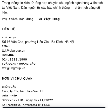
Trang thông tin điện tử tổng hợp chuyên sâu ngành ngân hàng & fintech
tại Việt Nam. Dẫn nguồn từ các báo chính thống — phân tích bằng dữ
liệu.
Phụ trách nội dung ·
Vũ Việt Hưng
LIÊN HỆ
TOÀ SOẠN
Số 16 Văn Cao, phường Liễu Giai, Ba Đình, Hà Nội
EMAIL
ttdt@ubgroup.vn
HOTLINE
024.3232.1999
TOÀ SOẠN · QUẢNG CÁO
ttdt@ubgroup.vn
ĐƠN VỊ CHỦ QUẢN
CHỦ QUẢN
Công ty Cổ phần Tập đoàn UB
GIẤY PHÉP
3222/GP-TTĐT
02/11/2022
ngày
Sở Thông tin và Truyền thông TP. Hà Nội