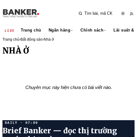
Trang chủ
Ngân hàng
Chính sách
Lãi suất & 
LIVE
Trang chủ
›
Bất động sản
›
Nhà ở
NHÀ Ở
Chuyên mục này hiện chưa có bài viết nào.
DAILY · 07:00
Brief Banker — đọc thị trường