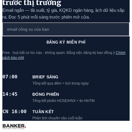
trước thị trường
Email ngắn — lãi suất, tỷ giá, KQKD ngân hàng, lịch dữ liệu sắp
ra. Đọc 5 phút mỗi sáng trước phiên mở cửa.
ĐĂNG KÝ MIỄN PHÍ
Free · huỷ bất cứ lúc nào · không spam. Bằng việc đăng ký bạn đồng ý
Chính
sách bảo mật
.
07:00
BRIEF SÁNG
Tổng kết qua đêm + lịch trong ngày
14:45
ĐÓNG PHIÊN
Tổng kết phiên HOSE/HNX + tin NHTM
CN 16:00
TUẦN KẾT
Phân tích chuyên sâu cuối tuần