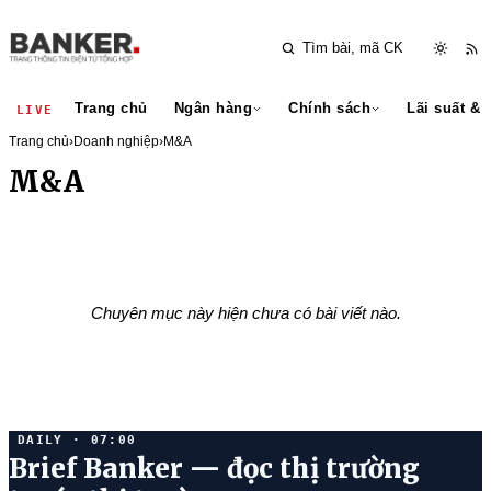
Trang chủ
Ngân hàng
Chính sách
Lãi suất & 
LIVE
Trang chủ
›
Doanh nghiệp
›
M&A
M&A
Chuyên mục này hiện chưa có bài viết nào.
DAILY · 07:00
Brief Banker — đọc thị trường