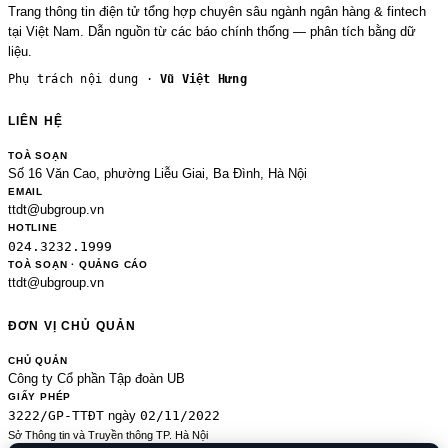
Trang thông tin điện tử tổng hợp chuyên sâu ngành ngân hàng & fintech
tại Việt Nam. Dẫn nguồn từ các báo chính thống — phân tích bằng dữ
liệu.
Phụ trách nội dung ·
Vũ Việt Hưng
LIÊN HỆ
TOÀ SOẠN
Số 16 Văn Cao, phường Liễu Giai, Ba Đình, Hà Nội
EMAIL
ttdt@ubgroup.vn
HOTLINE
024.3232.1999
TOÀ SOẠN · QUẢNG CÁO
ttdt@ubgroup.vn
ĐƠN VỊ CHỦ QUẢN
CHỦ QUẢN
Công ty Cổ phần Tập đoàn UB
GIẤY PHÉP
3222/GP-TTĐT
02/11/2022
ngày
Sở Thông tin và Truyền thông TP. Hà Nội