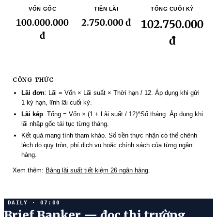
VỐN GỐC
TIỀN LÃI
TỔNG CUỐI KỲ
100.000.000
2.750.000 đ
102.750.000
đ
đ
CÔNG THỨC
Lãi đơn
: Lãi = Vốn × Lãi suất × Thời hạn / 12. Áp dụng khi gửi
1 kỳ hạn, lĩnh lãi cuối kỳ.
Lãi kép
: Tổng = Vốn × (1 + Lãi suất / 12)^Số tháng. Áp dụng khi
lãi nhập gốc tái tục từng tháng.
Kết quả mang tính tham khảo. Số tiền thực nhận có thể chênh
lệch do quy tròn, phí dịch vụ hoặc chính sách của từng ngân
hàng.
Xem thêm:
Bảng lãi suất tiết kiệm 26 ngân hàng
.
DAILY · 07:00
Brief Banker — đọc thị trường