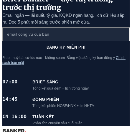
trước thị trường
Email ngắn — lãi suất, tỷ giá, KQKD ngân hàng, lịch dữ liệu sắp
ra. Đọc 5 phút mỗi sáng trước phiên mở cửa.
ĐĂNG KÝ MIỄN PHÍ
Free · huỷ bất cứ lúc nào · không spam. Bằng việc đăng ký bạn đồng ý
Chính
sách bảo mật
.
07:00
BRIEF SÁNG
Tổng kết qua đêm + lịch trong ngày
14:45
ĐÓNG PHIÊN
Tổng kết phiên HOSE/HNX + tin NHTM
CN 16:00
TUẦN KẾT
Phân tích chuyên sâu cuối tuần