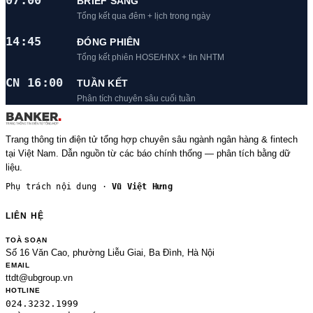
07:00
BRIEF SÁNG
Tổng kết qua đêm + lịch trong ngày
14:45
ĐÓNG PHIÊN
Tổng kết phiên HOSE/HNX + tin NHTM
CN 16:00
TUẦN KẾT
Phân tích chuyên sâu cuối tuần
Trang thông tin điện tử tổng hợp chuyên sâu ngành ngân hàng & fintech
tại Việt Nam. Dẫn nguồn từ các báo chính thống — phân tích bằng dữ
liệu.
Phụ trách nội dung ·
Vũ Việt Hưng
LIÊN HỆ
TOÀ SOẠN
Số 16 Văn Cao, phường Liễu Giai, Ba Đình, Hà Nội
EMAIL
ttdt@ubgroup.vn
HOTLINE
024.3232.1999