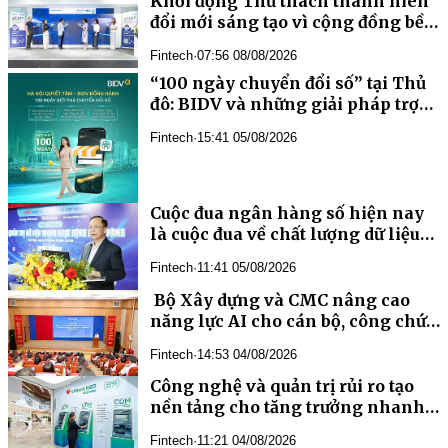
Khởi động Thử thách thanh niên
đổi mới sáng tạo vì cộng đồng bền
vững, hỗ trợ tới 15.000 USD/dự án
Fintech
·
07:56 08/08/2026
“100 ngày chuyển đổi số” tại Thủ
đô: BIDV và những giải pháp trợ
lực công nghệ, tài chính
Fintech
·
15:41 05/08/2026
Cuộc đua ngân hàng số hiện nay
là cuộc đua về chất lượng dữ liệu
và năng lực quản trị AI
Fintech
·
11:41 05/08/2026
năng lực AI cho cán bộ, công chức
Fintech
·
14:53 04/08/2026
Công nghệ và quản trị rủi ro tạo
nền tảng cho tăng trưởng nhanh,
an toàn của VPBank
Fintech
·
11:21 04/08/2026