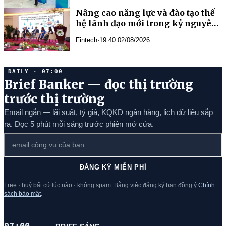
Nâng cao năng lực và đào tạo thế
hệ lãnh đạo mới trong kỷ nguyên
AI
Fintech
·
19:40 02/08/2026
DAILY · 07:00
Brief Banker — đọc thị trường
trước thị trường
Email ngắn — lãi suất, tỷ giá, KQKD ngân hàng, lịch dữ liệu sắp
ra. Đọc 5 phút mỗi sáng trước phiên mở cửa.
ĐĂNG KÝ MIỄN PHÍ
Free · huỷ bất cứ lúc nào · không spam. Bằng việc đăng ký bạn đồng ý
Chính
sách bảo mật
.