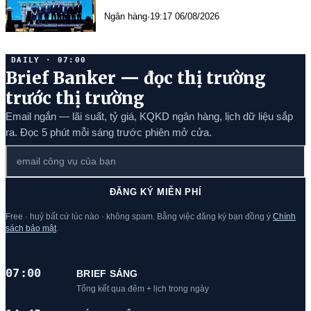
nghiệm triển khai phương pháp
Ngân hàng
·
19:17 06/08/2026
xếp hạng nội bộ IRB
DAILY · 07:00
Brief Banker — đọc thị trường
trước thị trường
Email ngắn — lãi suất, tỷ giá, KQKD ngân hàng, lịch dữ liệu sắp
ra. Đọc 5 phút mỗi sáng trước phiên mở cửa.
ĐĂNG KÝ MIỄN PHÍ
Free · huỷ bất cứ lúc nào · không spam. Bằng việc đăng ký bạn đồng ý
Chính
sách bảo mật
.
07:00
BRIEF SÁNG
Tổng kết qua đêm + lịch trong ngày