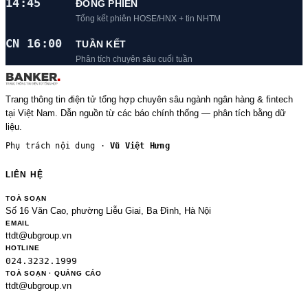
14:45
ĐÓNG PHIÊN
Tổng kết phiên HOSE/HNX + tin NHTM
CN 16:00
TUẦN KẾT
Phân tích chuyên sâu cuối tuần
Trang thông tin điện tử tổng hợp chuyên sâu ngành ngân hàng & fintech
tại Việt Nam. Dẫn nguồn từ các báo chính thống — phân tích bằng dữ
liệu.
Phụ trách nội dung ·
Vũ Việt Hưng
LIÊN HỆ
TOÀ SOẠN
Số 16 Văn Cao, phường Liễu Giai, Ba Đình, Hà Nội
EMAIL
ttdt@ubgroup.vn
HOTLINE
024.3232.1999
TOÀ SOẠN · QUẢNG CÁO
ttdt@ubgroup.vn