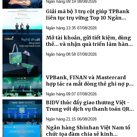
Ngân hàng
·
09:19 08/08/2026
liên tục trụ vững Top 10 Ngân
Ngân hàng
·
13:35 07/08/2026
Mở tài khoản, gửi tiết kiệm, dùng
thẻ… và nhận quà triển lãm hàng
đầu châu Á từ ABBank
Ngân hàng
·
08:58 07/08/2026
VPBank, FINAN và Mastercard
hợp tác ra mắt dòng thẻ ghi nợ phi
vật lý
Ngân hàng
·
09:07 07/08/2026
BIDV thúc đẩy giao thương Việt -
Trung với dịch vụ thanh toán QR
xuyên biên giới
Ngân hàng
·
21:15 06/08/2026
Ngân hàng Shinhan Việt Nam tổ
chức tọa đàm chia sẻ kinh