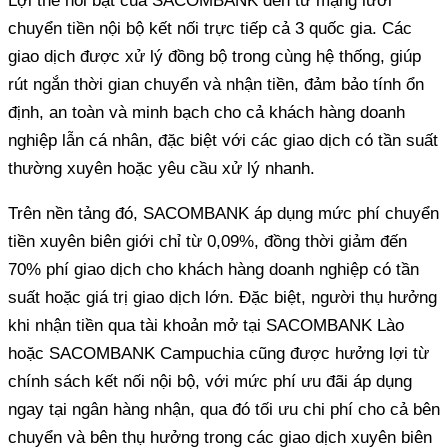
Lợi thế nổi bật của SACOMBANK đến từ mạng lưới
chuyển tiền nội bộ kết nối trực tiếp cả 3 quốc gia. Các
giao dịch được xử lý đồng bộ trong cùng hệ thống, giúp
rút ngắn thời gian chuyển và nhận tiền, đảm bảo tính ổn
định, an toàn và minh bạch cho cả khách hàng doanh
nghiệp lẫn cá nhân, đặc biệt với các giao dịch có tần suất
thường xuyên hoặc yêu cầu xử lý nhanh.
Trên nền tảng đó, SACOMBANK áp dụng mức phí chuyển
tiền xuyên biên giới chỉ từ 0,09%, đồng thời giảm đến
70% phí giao dịch cho khách hàng doanh nghiệp có tần
suất hoặc giá trị giao dịch lớn. Đặc biệt, người thụ hưởng
khi nhận tiền qua tài khoản mở tại SACOMBANK Lào
hoặc SACOMBANK Campuchia cũng được hưởng lợi từ
chính sách kết nối nội bộ, với mức phí ưu đãi áp dụng
ngay tại ngân hàng nhận, qua đó tối ưu chi phí cho cả bên
chuyển và bên thụ hưởng trong các giao dịch xuyên biên