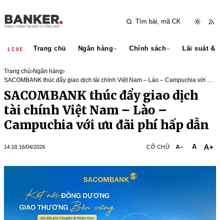
Trang chủ
Ngân hàng
Chính sách
Lãi suất & 
LIVE
Trang chủ
›
Ngân hàng
›
SACOMBANK thúc đẩy giao dịch tài chính Việt Nam – Lào – Campuchia với ưu
đãi phí hấp dẫn
SACOMBANK thúc đẩy giao dịch
tài chính Việt Nam – Lào –
Campuchia với ưu đãi phí hấp dẫn
A+
A
14:18 16/04/2026
CỠ CHỮ
A−