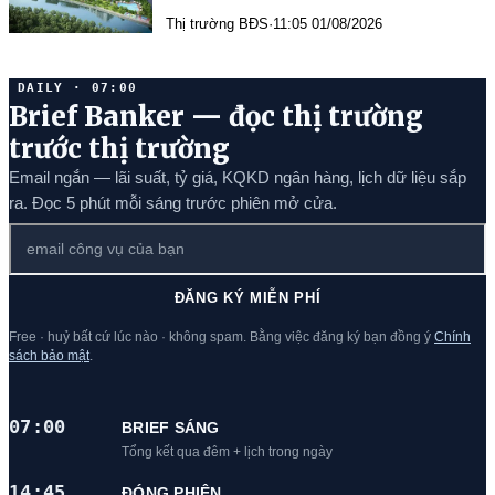
dự kiến hơn 1.100 tỷ đồng
Thị trường BĐS
·
11:05 01/08/2026
DAILY · 07:00
Brief Banker — đọc thị trường
trước thị trường
Email ngắn — lãi suất, tỷ giá, KQKD ngân hàng, lịch dữ liệu sắp
ra. Đọc 5 phút mỗi sáng trước phiên mở cửa.
ĐĂNG KÝ MIỄN PHÍ
Free · huỷ bất cứ lúc nào · không spam. Bằng việc đăng ký bạn đồng ý
Chính
sách bảo mật
.
07:00
BRIEF SÁNG
Tổng kết qua đêm + lịch trong ngày
14:45
ĐÓNG PHIÊN