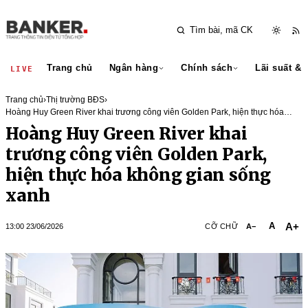
Trang chủ
Ngân hàng
Chính sách
Lãi suất & 
LIVE
Trang chủ
›
Thị trường BĐS
›
Hoàng Huy Green River khai trương công viên Golden Park, hiện thực hóa
không gian sống xanh
Hoàng Huy Green River khai
trương công viên Golden Park,
hiện thực hóa không gian sống
xanh
A+
A
13:00 23/06/2026
CỠ CHỮ
A−