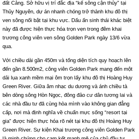
đất Cảng. Sở hữu vị trí đắc địa “kế sông cận thủy” tại
Thủy Nguyên, dự án nhanh chóng trở thành khu đô thị
ven sông nổi bật tại khu vực. Dấu ấn sinh thái khác biệt
này đã được hiện thực hóa trọn vẹn trong đêm khai
trương công viên ven sông Golden Park ngày 13/6 vừa
qua.
Với chiều dài gần 450m và tổng diện tích quy hoạch lên
đến gần 8.500m2, công viên Golden Park mang đến một
dải lụa xanh mềm mại ôm trọn lấy khu đô thị Hoàng Huy
Green River. Giữa âm nhạc du dương và ánh chiều tà
bên dòng sông Hòn Ngọc, đông đảo cư dân tương lai và
các nhà đầu tư đã cùng hòa mình vào không gian đẳng
cấp, nơi mà định nghĩa về chuẩn mực sống “resort tại
gia” được hiện thực hóa rõ nét tại khu đô thị Hoàng Huy
Green River. Sự kiện Khai trương công viên Golden Park
là minh chứng cho cam kết mạnh mẽ của chủ đầu tư