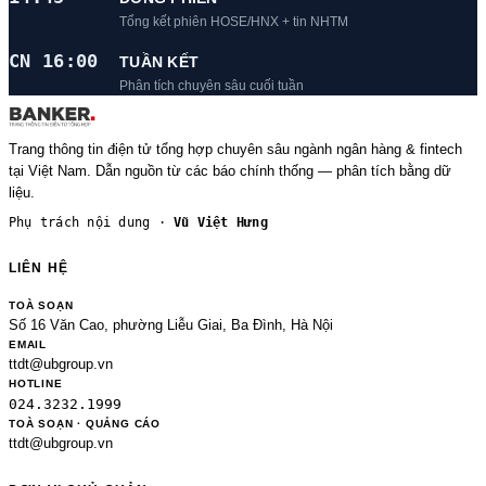
Tổng kết phiên HOSE/HNX + tin NHTM
CN 16:00
TUẦN KẾT
Phân tích chuyên sâu cuối tuần
Trang thông tin điện tử tổng hợp chuyên sâu ngành ngân hàng & fintech
tại Việt Nam. Dẫn nguồn từ các báo chính thống — phân tích bằng dữ
liệu.
Phụ trách nội dung ·
Vũ Việt Hưng
LIÊN HỆ
TOÀ SOẠN
Số 16 Văn Cao, phường Liễu Giai, Ba Đình, Hà Nội
EMAIL
ttdt@ubgroup.vn
HOTLINE
024.3232.1999
TOÀ SOẠN · QUẢNG CÁO
ttdt@ubgroup.vn