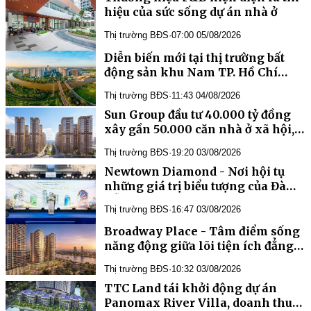
hiệu của sức sống dự án nhà ở
Thị trường BĐS
·
07:00 05/08/2026
Diễn biến mới tại thị trường bất
động sản khu Nam TP. Hồ Chí
Minh
Thị trường BĐS
·
11:43 04/08/2026
Sun Group đầu tư 40.000 tỷ đồng
xây gần 50.000 căn nhà ở xã hội,
nhà ở cho thuê "tiêu chuẩn
Thị trường BĐS
·
19:20 03/08/2026
Singapore" tại Phú Quốc
Newtown Diamond - Nơi hội tụ
những giá trị biểu tượng của Đà
Nẵng
Thị trường BĐS
·
16:47 03/08/2026
Broadway Place - Tâm điểm sống
năng động giữa lõi tiện ích đẳng
cấp của Capital Square
Thị trường BĐS
·
10:32 03/08/2026
TTC Land tái khởi động dự án
Panomax River Villa, doanh thu