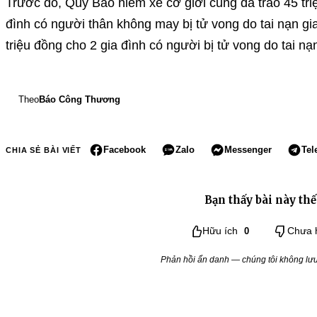
Trước đó, Quỹ Bảo hiểm xe cơ giới cũng đã trao 45 tri
đình có người thân không may bị tử vong do tai nạn gi
triệu đồng cho 2 gia đình có người bị tử vong do tai nạ
Theo
Báo Công Thương
Facebook
Zalo
Messenger
Tel
CHIA SẺ BÀI VIẾT
Bạn thấy bài này thế
Hữu ích
0
Chưa 
Phản hồi ẩn danh — chúng tôi không lưu 