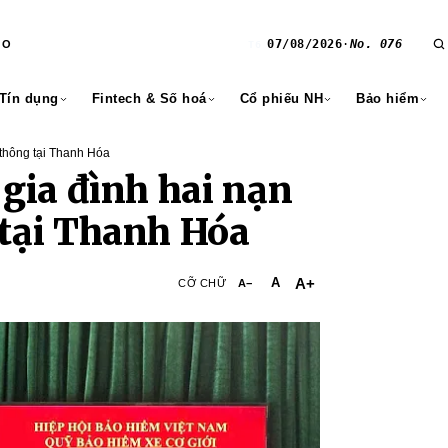
07/08/2026
·
No. 076
RO
T6
 Tín dụng
Fintech & Số hoá
Cổ phiếu NH
Bảo hiểm
 thông tại Thanh Hóa
 gia đình hai nạn
 tại Thanh Hóa
A+
A
CỠ CHỮ
A−