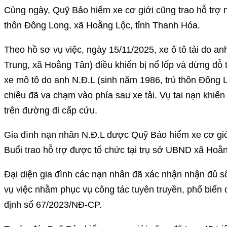
Cùng ngày, Quỹ Bảo hiểm xe cơ giới cũng trao hỗ trợ n
thôn Đông Long, xã Hoằng Lộc, tỉnh Thanh Hóa.
Theo hồ sơ vụ việc, ngày 15/11/2025, xe ô tô tải do a
Trung, xã Hoằng Tân) điều khiển bị nổ lốp và dừng đỗ 
xe mô tô do anh N.Đ.L (sinh năm 1986, trú thôn Đông 
chiều đã va chạm vào phía sau xe tải. Vụ tai nạn khiế
trên đường đi cấp cứu.
Gia đình nạn nhân N.Đ.L được Quỹ Bảo hiểm xe cơ giới
Buổi trao hỗ trợ được tổ chức tại trụ sở UBND xã Hoằ
Đại diện gia đình các nạn nhân đã xác nhận nhận đủ số 
vụ việc nhằm phục vụ công tác tuyên truyền, phổ biến 
định số 67/2023/NĐ-CP.