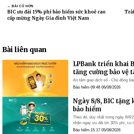
← BÀI CŨ HƠN
BIC ưu đãi 15% phí bảo hiểm sức khoẻ cao
Trả
cấp mừng Ngày Gia đình Việt Nam
Bài liên quan
LPBank triển khai B
tăng cường bảo vệ t
ro lừa đảo số
An tâm giao dịch số - Chủ động bảo
Bảo hiểm
·
09:48 06/08/2026
Ngày 8/8, BIC tặng 
bảo hiểm
Theo đó, duy nhất trong ngày 8/8/
nhận ngay ưu đãi tới 30% phí, cụ 
Bảo hiểm
·
15:17 05/08/2026