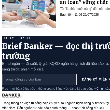
an toàn” vững chắc 
Từ “lá chắn cuối cùng” đến nền tản
Bảo hiểm
·
11:06 22/07/2026
DAILY · 07:00
Brief Banker — đọc thị trư
trường
Email ngắn — lãi suất, tỷ giá, KQKD ngân hàng, lịch dữ liệu sắp ra.
sáng trước phiên mở cửa.
ĐĂNG KÝ MIỄN 
Free · huỷ bất cứ lúc nào · không spam. Bằng việc đăng ký bạn đồng ý
Chính sác
Trang thông tin điện tử tổng hợp chuyên sâu ngành ngân hàng & fintech tại
Việt Nam. Dẫn nguồn từ các báo chính thống — phân tích bằng dữ liệu.