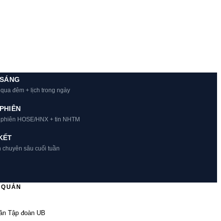
 SÁNG
 qua đêm + lịch trong ngày
PHIÊN
t phiên HOSE/HNX + tin NHTM
KẾT
h chuyên sâu cuối tuần
Ủ QUẢN
ần Tập đoàn UB