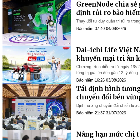
GreenNode chia sẻ g
định rủi ro bảo hiể
Summit 2026
Thay đổi tư duy quản trị rủi ro tro
Bảo hiểm
·
07:40 04/08/2026
Dai-ichi Life Việt 
khuyến mại tri ân k
đồng
Chương trình diễn ra từ ngày 1/8/
tổng trị giá lên đến gần 12 tỷ đồng.
Bảo hiểm
·
16:26 03/08/2026
Tái định hình tương 
chuyển đổi bền vữn
Định hướng chuyển đổi chiến lược 
Bảo hiểm
·
21:37 31/07/2026
Nâng hạn mức chi tr