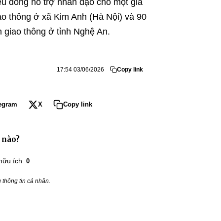
ệu đồng hỗ trợ nhân đạo cho một gia
ao thông ở xã Kim Anh (Hà Nội) và 90
n giao thông ở tỉnh Nghệ An.
17:54 03/06/2026
Copy link
egram
X
Copy link
 nào?
hữu ích
0
thông tin cá nhân.