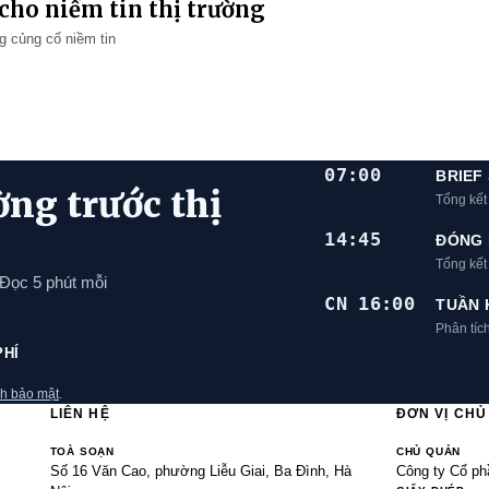
cho niềm tin thị trường
g củng cố niềm tin
07:00
BRIEF
ờng trước thị
Tổng kết
14:45
ĐÓNG 
Tổng kế
 Đọc 5 phút mỗi
CN 16:00
TUẦN 
Phân tíc
PHÍ
h bảo mật
.
LIÊN HỆ
ĐƠN VỊ CH
TOÀ SOẠN
CHỦ QUẢN
Số 16 Văn Cao, phường Liễu Giai, Ba Đình, Hà
Công ty Cổ ph