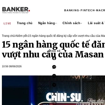
BANKING
·
FINTECH
·
MAC
Trang chủ
Ngân hàng
Chính sách
Lãi suất &
LIVE
Trang chủ
›
Niêm yết
›
15 ngân hàng quốc tế đăng ký cấp vốn vượt nhu cầu của M
15 ngân hàng quốc tế đă
vượt nhu cầu của Masan
CHIA SẺ
10:56 08/06/2026