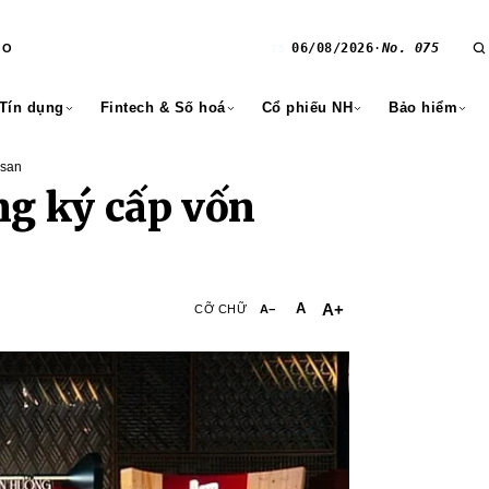
06/08/2026
·
No. 075
RO
T5
 Tín dụng
Fintech & Số hoá
Cổ phiếu NH
Bảo hiểm
asan
ng ký cấp vốn
A+
A
CỠ CHỮ
A−