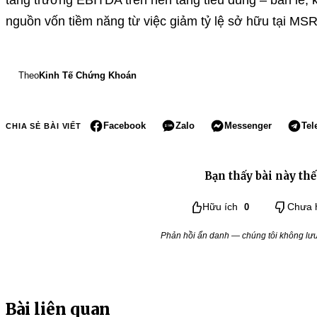
tăng trưởng EBITDA trên nền tảng tiêu dùng – bán lẻ,
nguồn vốn tiềm năng từ việc giảm tỷ lệ sở hữu tại MSR 
Theo
Kinh Tế Chứng Khoán
Facebook
Zalo
Messenger
Tel
CHIA SẺ BÀI VIẾT
Bạn thấy bài này thế
Hữu ích
0
Chưa 
Phản hồi ẩn danh — chúng tôi không lưu 
Bài liên quan