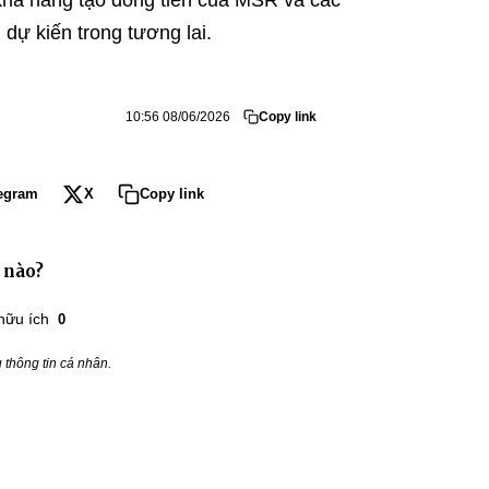
 khả năng tạo dòng tiền của MSR và các
dự kiến trong tương lai.
10:56 08/06/2026
Copy link
egram
X
Copy link
 nào?
hữu ích
0
thông tin cá nhân.