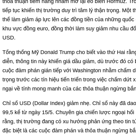
thỏa thuận tiềm năng nhằm mở lại eo biển Hormuz. Tron
tiếp tục khiến thị trường duy trì tâm lý thận trọng. Một
thể làm giảm áp lực lên các đồng tiền của những quố
khu vực đồng euro, đồng thời làm suy giảm nhu cầu đối
USD.
Tổng thống Mỹ Donald Trump cho biết vào thứ Hai rằng
diễn, thông tin này khiến giá dầu giảm, dù trước đó c
cuộc đàm phán gián tiếp với Washington nhằm chấm dứ
trọng trước các tín hiệu tiến triển trong việc chấm dứt 
ngại về tính mong manh của các thỏa thuận ngừng bắn
Chỉ số USD (Dollar Index) giảm nhẹ. Chỉ số này đã dao
99,5 kể từ ngày 15/5. Chuyên gia chiến lược ngoại hố
rằng, thị trường đang có xu hướng phản ứng theo tin tức
đặc biệt là các cuộc đàm phán và thỏa thuận ngừng bắ