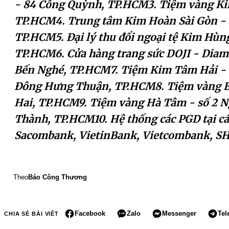
- 84 Cống Quỳnh, TP.HCM3. Tiệm vàng Ki
TP.HCM4. Trung tâm Kim Hoàn Sài Gòn - 
TP.HCM5. Đại lý thu đổi ngoại tệ Kim Hùn
TP.HCM6. Cửa hàng trang sức DOJI - Diam
Bến Nghé, TP.HCM7. Tiệm Kim Tâm Hải - 
Đông Hưng Thuận, TP.HCM8. Tiệm vàng Bí
Hai, TP.HCM9. Tiệm vàng Hà Tâm - số 2 
Thành, TP.HCM10. Hệ thống các PGD tại c
Sacombank, VietinBank, Vietcombank, S
Theo
Báo Công Thương
Facebook
Zalo
Messenger
Tel
CHIA SẺ BÀI VIẾT