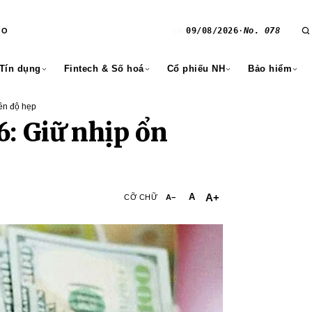
09/08/2026
·
No. 078
RO
CN
 Tín dụng
Fintech & Số hoá
Cổ phiếu NH
Bảo hiểm
iên độ hẹp
6: Giữ nhịp ổn
A+
A
CỠ CHỮ
A−