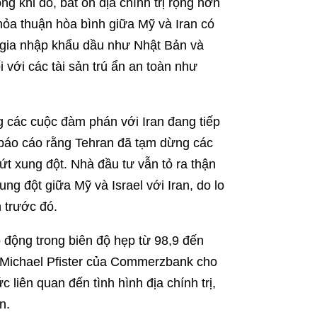
g khi đó, bất ổn địa chính trị rộng hơn
 thỏa thuận hòa bình giữa Mỹ và Iran có
c gia nhập khẩu dầu như Nhật Bản và
 với các tài sản trú ẩn an toàn như
 các cuộc đàm phán với Iran đang tiếp
ó báo cáo rằng Tehran đã tạm dừng các
t xung đột. Nhà đầu tư vẫn tỏ ra thận
xung đột giữa Mỹ và Israel với Iran, do lo
 trước đó.
 động trong biên độ hẹp từ 98,9 đến
i Michael Pfister của Commerzbank cho
 liên quan đến tình hình địa chính trị,
n.