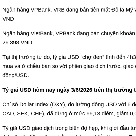
Ngân hàng VPBank, VRB đang bán tiền mặt Đô la Mỹ vớ
VND
Ngân hàng VietBank, VPBank đang bán chuyển khoản Đ
26.398 VND
Tại thị trường tự do, tỷ giá USD ''chợ đen'' tính đến 4
mua và ở chiều bán so với phiên giao dịch trước, gia
đồng/USD.
Tỷ giá USD hôm nay ngày 3/6/2026 trên thị trường t
Chỉ số Dollar Index (DXY), đo lường đồng USD với 6 đ
CAD, SEK, CHF), đã dừng ở mức 99,13 điểm, giảm 0,07
Tỷ giá USD giao dịch trong biên độ hẹp, khi giới đầu tư