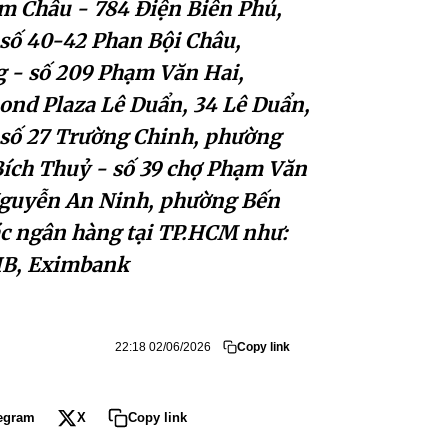
m Châu - 784 Điện Biên Phủ,
số 40-42 Phan Bội Châu,
g - số 209 Phạm Văn Hai,
ond Plaza Lê Duẩn, 34 Lê Duẩn,
số 27 Trường Chinh, phường
ch Thuỷ - số 39 chợ Phạm Văn
Nguyễn An Ninh, phường Bến
ác ngân hàng tại TP.HCM như:
HB, Eximbank
22:18 02/06/2026
Copy link
egram
X
Copy link