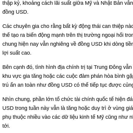
thập kỷ, khoảng cách lãi suất giữa Mỹ và Nhật Bản vẫn r
đồng USD.
Các chuyên gia cho rằng bất kỳ động thái can thiệp n
thể tạo ra biến động mạnh trên thị trường ngoại hối t
chung hiện nay vẫn nghiêng về đồng USD khi dòng tiền t
lợi suất cao.
Bên cạnh đó, tình hình địa chính trị tại Trung Đông vẫn
khu vực gia tăng hoặc các cuộc đàm phán hòa bình gặp 
trú ẩn an toàn như đồng USD có thể tiếp tục được củn
Nhìn chung, phần lớn tổ chức tài chính quốc tế hiện 
USD trong tuần này vẫn là tăng hoặc duy trì ở vùng gi
phụ thuộc nhiều vào các dữ liệu kinh tế Mỹ cũng như n
tới.