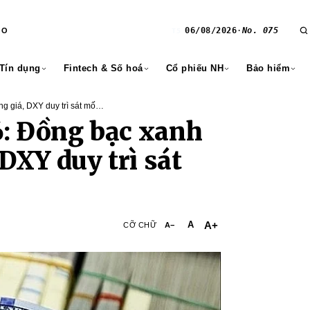
06/08/2026
·
No. 075
RO
T5
 Tín dụng
Fintech & Số hoá
Cổ phiếu NH
Bảo hiểm
g giá, DXY duy trì sát mốc
6: Đồng bạc xanh
DXY duy trì sát
A+
A
CỠ CHỮ
A−