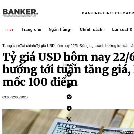
BANKING
·
FINTECH
·
MAC
Trang chủ
Ngân hàng
Chính sách
Lãi suất &
LIVE
Trang chủ
›
Tài chính
›
Tỷ giá USD hôm nay 22/6: Đồng bạc xanh hướng tới tuần tăn
100 điểm
Tỷ giá USD hôm nay 22/
hướng tới tuần tăng giá, 
CHIA SẺ
mốc 100 điểm
09:05 22/06/2026