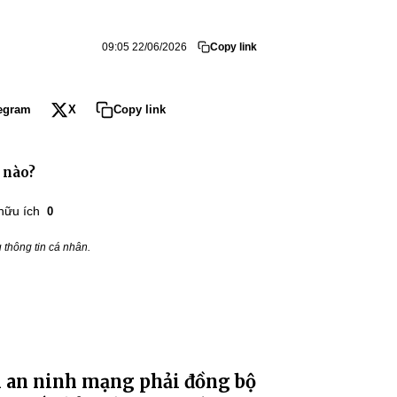
09:05 22/06/2026
Copy link
egram
X
Copy link
 nào?
hữu ích
0
thông tin cá nhân.
 an ninh mạng phải đồng bộ