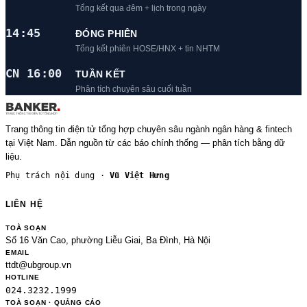
Tổng kết qua đêm + lịch trong ngày
14:45
ĐÓNG PHIÊN
Tổng kết phiên HOSE/HNX + tin NHTM
CN 16:00
TUẦN KẾT
Phân tích chuyên sâu cuối tuần
Trang thông tin điện tử tổng hợp chuyên sâu ngành ngân hàng & fintech
tại Việt Nam. Dẫn nguồn từ các báo chính thống — phân tích bằng dữ
liệu.
Phụ trách nội dung ·
Vũ Việt Hưng
LIÊN HỆ
TOÀ SOẠN
Số 16 Văn Cao, phường Liễu Giai, Ba Đình, Hà Nội
EMAIL
ttdt@ubgroup.vn
HOTLINE
024.3232.1999
TOÀ SOẠN · QUẢNG CÁO