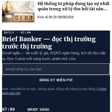
quán trong xử lý thu hồi tài sản
Kinh tế
·
08:30 08/08/2026
DAILY · 07:00
Brief Banker — đọc thị trường
trước thị trường
Email ngắn — lãi suất, tỷ giá, KQKD ngân hàng, lịch dữ liệu sắp
ra. Đọc 5 phút mỗi sáng trước phiên mở cửa.
ĐĂNG KÝ MIỄN PHÍ
Free · huỷ bất cứ lúc nào · không spam. Bằng việc đăng ký bạn đồng ý
Chính
sách bảo mật
.
07:00
BRIEF SÁNG