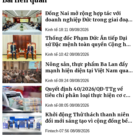
Bài liên quan
Đồng Nai mở rộng hợp tác với
doanh nghiệp Đức trong giai đoạn
mới
Kinh tế
·
18:11 08/08/2026
Thống đốc Phạm Đức Ấn tiếp Đại
sứ Đặc mệnh toàn quyền Cộng hòa
Ấn Độ tại Việt Nam
Kinh tế
·
10:42 08/08/2026
Nông sản, thực phẩm Ba Lan đẩy
mạnh hiện diện tại Việt Nam qua
chương trình “Taste Europe”
Kinh tế
·
09:24 08/08/2026
Quyết định 40/2026/QĐ-TTg về
tiêu chí phân loại thực hiện cơ cấu
lại vốn nhà nước tại doanh nghiệp
Kinh tế
·
08:05 08/08/2026
nhà nước, doanh nghiệp có vốn
nhà nước
Khởi động Thử thách thanh niên
đổi mới sáng tạo vì cộng đồng bền
vững, hỗ trợ tới 15.000 USD/dự án
Fintech
·
07:56 08/08/2026