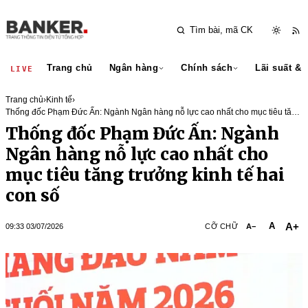
Trang chủ
Ngân hàng
Chính sách
Lãi suất & 
LIVE
Trang chủ
›
Kinh tế
›
Thống đốc Phạm Đức Ấn: Ngành Ngân hàng nỗ lực cao nhất cho mục tiêu tăng
trưởng kinh tế hai con số
Thống đốc Phạm Đức Ấn: Ngành
Ngân hàng nỗ lực cao nhất cho
mục tiêu tăng trưởng kinh tế hai
con số
A+
A
09:33 03/07/2026
CỠ CHỮ
A−