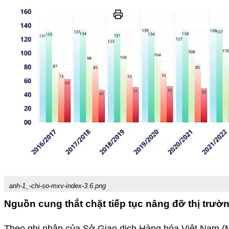
anh-1_-chi-so-mxv-index-3.6.png
Nguồn cung thắt chặt tiếp tục nâng đỡ thị trườ
Theo ghi nhận của Sở Giao dịch Hàng hóa Việt Nam (MX