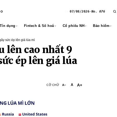
07/08/2026
·
No. 076
RO
T6
 Tín dụng
Fintech & Số hoá
Cổ phiếu NH
Bảo hiểm
ây sức ép lên giá lúa mì
u lên cao nhất 9
ức ép lên giá lúa
A+
A
CỠ CHỮ
A−