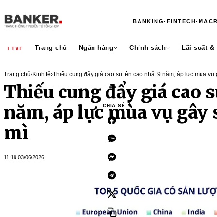
BANKING
·
FINTECH
·
MAC
Trang chủ
Ngân hàng
Chính sách
Lãi suất &
LIVE
Trang chủ
›
Kinh tế
›
Thiếu cung đẩy giá cao su lên cao nhất 9 năm, áp lực mùa vụ g
Thiếu cung đẩy giá cao s
năm, áp lực mùa vụ gây s
CHIA SẺ
mì
11:19 03/06/2026