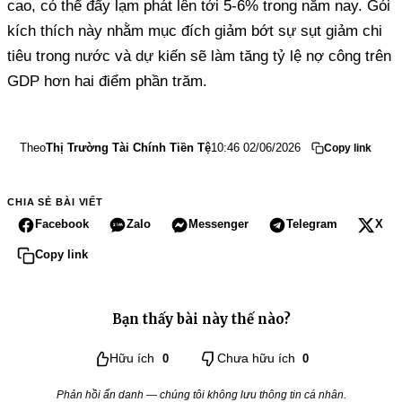
cao, có thể đẩy lạm phát lên tới 5-6% trong năm nay. Gói
kích thích này nhằm mục đích giảm bớt sự sụt giảm chi
tiêu trong nước và dự kiến ​​sẽ làm tăng tỷ lệ nợ công trên
GDP hơn hai điểm phần trăm.
Theo
Thị Trường Tài Chính Tiền Tệ
10:46 02/06/2026
Copy link
CHIA SẺ BÀI VIẾT
Facebook
Zalo
Messenger
Telegram
X
Copy link
Bạn thấy bài này thế nào?
Hữu ích
0
Chưa hữu ích
0
Phản hồi ẩn danh — chúng tôi không lưu thông tin cá nhân.