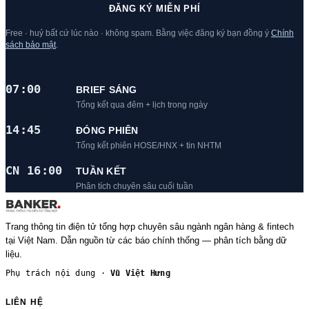
ĐĂNG KÝ MIỄN PHÍ
Free · huỷ bất cứ lúc nào · không spam. Bằng việc đăng ký bạn đồng ý
Chính
sách bảo mật
.
07:00
BRIEF SÁNG
Tổng kết qua đêm + lịch trong ngày
14:45
ĐÓNG PHIÊN
Tổng kết phiên HOSE/HNX + tin NHTM
CN 16:00
TUẦN KẾT
Phân tích chuyên sâu cuối tuần
Trang thông tin điện tử tổng hợp chuyên sâu ngành ngân hàng & fintech
tại Việt Nam. Dẫn nguồn từ các báo chính thống — phân tích bằng dữ
liệu.
Phụ trách nội dung ·
Vũ Việt Hưng
LIÊN HỆ