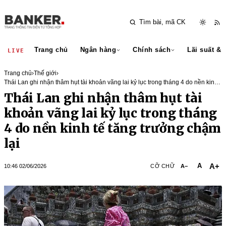
Trang chủ
Ngân hàng
Chính sách
Lãi suất & 
LIVE
Trang chủ
›
Thế giới
›
Thái Lan ghi nhận thâm hụt tài khoản vãng lai kỷ lục trong tháng 4 do nền kinh
tế tăng trưởng chậm lại
Thái Lan ghi nhận thâm hụt tài
khoản vãng lai kỷ lục trong tháng
4 do nền kinh tế tăng trưởng chậm
lại
A+
A
10:46 02/06/2026
CỠ CHỮ
A−